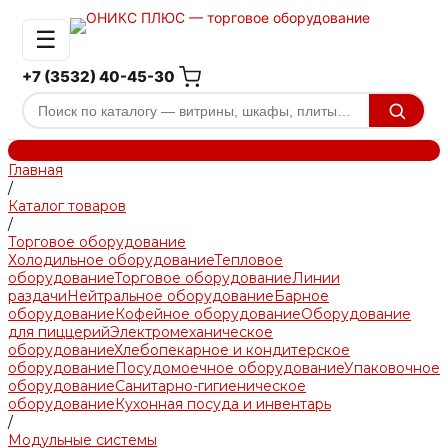
☰
+7 (3532) 40-45-30
Главная
/
Каталог товаров
/
Торговое оборудование
Холодильное оборудование
Тепловое
оборудование
Торговое оборудование
Линии
раздачи
Нейтральное оборудование
Барное
оборудование
Кофейное оборудование
Оборудование
для пиццерий
Электромеханическое
оборудование
Хлебопекарное и кондитерское
оборудование
Посудомоечное оборудование
Упаковочное
оборудование
Санитарно-гигиеническое
оборудование
Кухонная посуда и инвентарь
/
Модульные системы