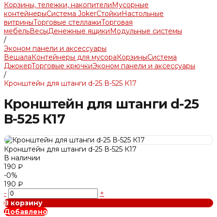
Корзины, тележки, накопители
Мусорные
контейнеры
Система Joker
Стойки
Настольные
витрины
Торговые стеллажи
Торговая
мебель
Весы
Денежные ящики
Модульные системы
/
Эконом панели и аксессуары
Вешала
Контейнеры для мусора
Корзины
Система
Джокер
Торговые крючки
Эконом панели и аксессуары
/
Кронштейн для штанги d-25 В-525 К17
Кронштейн для штанги d-25
В-525 К17
Кронштейн для штанги d-25 В-525 К17
В наличии
190 ₽
-0%
190 ₽
-
+
В корзину
Добавлено