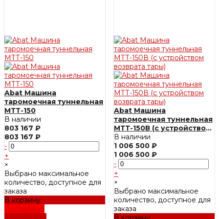
Abat Машина
таромоечная туннельная
МТТ-150
Abat Машина
В наличии
таромоечная туннельная
803 167 ₽
МТТ-150В (с устройством
803 167 ₽
возврата тары)
В наличии
1 006 500 ₽
-
1 006 500 ₽
+
-
×
Выбрано максимальное
+
количество, доступное для
×
заказа
Выбрано максимальное
В корзину
количество, доступное для
Добавлено
заказа
Подробнее
В корзину