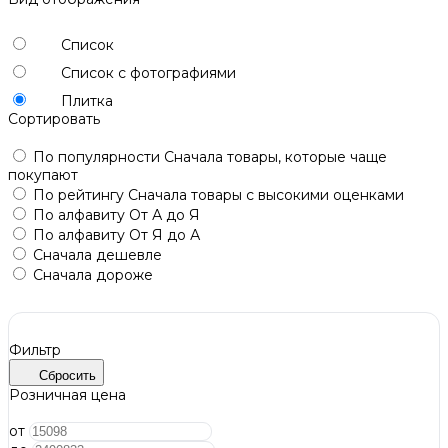
Список
Список с фотографиями
Плитка
Сортировать
По популярности
Сначала товары, которые чаще
покупают
По рейтингу
Сначала товары с высокими оценками
По алфавиту
От А до Я
По алфавиту
От Я до А
Сначала дешевле
Сначала дороже
Фильтр
Сбросить
Розничная цена
от