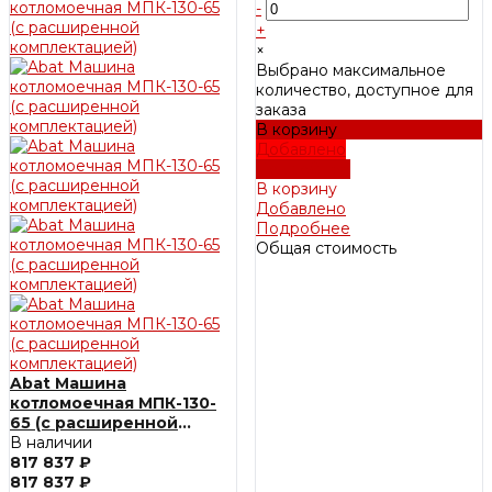
-
+
×
Выбрано максимальное
количество, доступное для
заказа
В корзину
Добавлено
Подробнее
В корзину
Добавлено
Подробнее
Общая стоимость
Abat Машина
котломоечная МПК-130-
65 (с расширенной
комплектацией)
В наличии
817 837 ₽
817 837 ₽