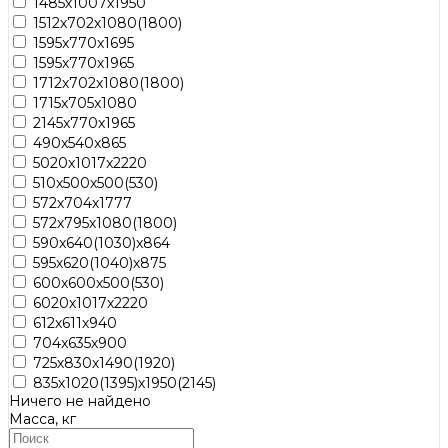
1485х1007х1950
1512х702х1080(1800)
1595x770x1695
1595х770х1965
1712х702х1080(1800)
1715x705x1080
2145x770x1965
490x540x865
5020x1017x2220
510х500х500(530)
572х704х1777
572х795х1080(1800)
590x640(1030)x864
595х620(1040)х875
600х600х500(530)
6020х1017х2220
612х611х940
704x635х900
725х830х1490(1920)
835х1020(1395)х1950(2145)
Ничего не найдено
Масса, кг