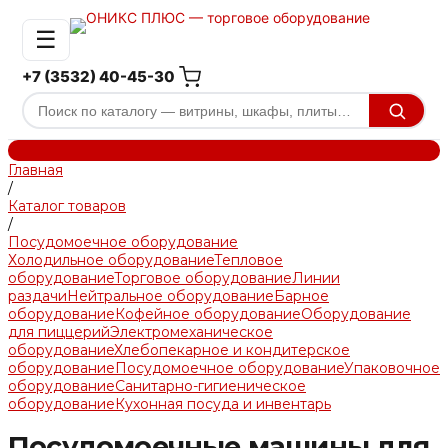
☰
+7 (3532) 40-45-30
Главная
/
Каталог товаров
/
Посудомоечное оборудование
Холодильное оборудование
Тепловое
оборудование
Торговое оборудование
Линии
раздачи
Нейтральное оборудование
Барное
оборудование
Кофейное оборудование
Оборудование
для пиццерий
Электромеханическое
оборудование
Хлебопекарное и кондитерское
оборудование
Посудомоечное оборудование
Упаковочное
оборудование
Санитарно-гигиеническое
оборудование
Кухонная посуда и инвентарь
Посудомоечные машины для