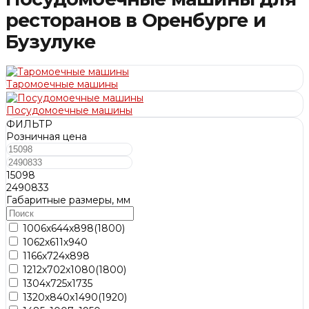
ресторанов в Оренбурге и
Бузулуке
Таромоечные машины
Посудомоечные машины
ФИЛЬТР
Розничная цена
15098
2490833
Габаритные размеры, мм
1006х644х898(1800)
1062х611х940
1166х724х898
1212х702х1080(1800)
1304x725x1735
1320х840х1490(1920)