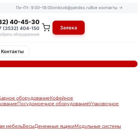
Пн–Пт: 9:00–18:00
oniksvk@yandex.ru
Все контакты →
32) 40-45-30
Заявка
7 (3532) 404-150
обрать оборудование
Контакты
Барное оборудование
Кофейное
дование
Посудомоечное оборудование
Упаковочное
ая мебель
Весы
Денежные ящики
Модульные системы