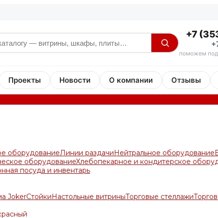
+7 (35
+
поможем под
Проекты
Новости
О компании
Отзывы
ое оборудование
Линии раздачи
Нейтральное оборудование
ческое оборудование
Хлебопекарное и кондитерское обору
онная посуда и инвентарь
а Joker
Стойки
Настольные витрины
Торговые стеллажи
Торгов
красный