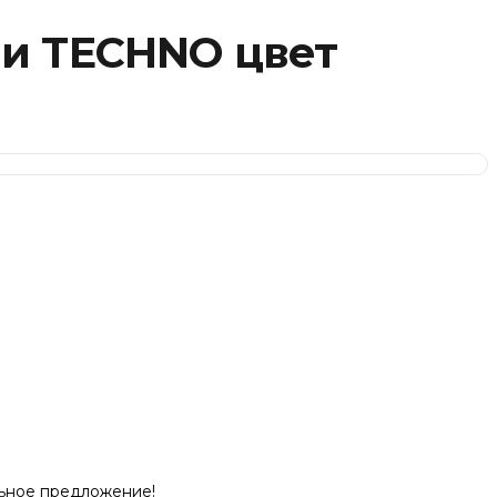
ми TECHNO цвет
льное предложение!