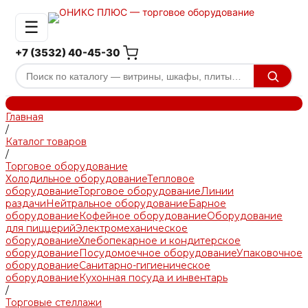
☰
+7 (3532) 40-45-30
Главная
/
Каталог товаров
/
Торговое оборудование
Холодильное оборудование
Тепловое
оборудование
Торговое оборудование
Линии
раздачи
Нейтральное оборудование
Барное
оборудование
Кофейное оборудование
Оборудование
для пиццерий
Электромеханическое
оборудование
Хлебопекарное и кондитерское
оборудование
Посудомоечное оборудование
Упаковочное
оборудование
Санитарно-гигиеническое
оборудование
Кухонная посуда и инвентарь
/
Торговые стеллажи