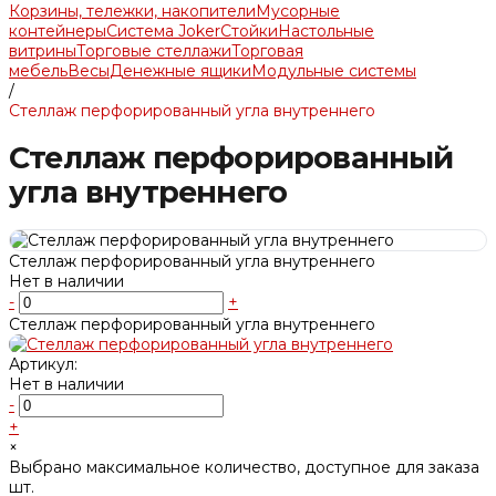
Корзины, тележки, накопители
Мусорные
контейнеры
Система Joker
Стойки
Настольные
витрины
Торговые стеллажи
Торговая
мебель
Весы
Денежные ящики
Модульные системы
/
Стеллаж перфорированный угла внутреннего
Стеллаж перфорированный
угла внутреннего
Стеллаж перфорированный угла внутреннего
Нет в наличии
-
+
Стеллаж перфорированный угла внутреннего
Артикул:
Нет в наличии
-
+
×
Выбрано максимальное количество, доступное для заказа
шт.