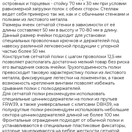
островных и торцевых - стойку 70 мм х 30 мм при условии
равномерной загрузки полок с обеих сторон. Стеллаж
ведет себя примерно так же, как и с обычными стенками и
полками из листового металла.
Размеры ячеек сетчатой стенки в зависимости от её
длины составляют 50 мм в высоту и 70-80 мм в длину.
Данный размер ячейки подходит для установки
специальных проволочных крючков и держателей под
навеску различной легковесной продукции с упорной
частью более 50 мм.
Конструктив сетчатой полки с шагом проволоки 12,5 мм
позволяет располагать достаточно мелкий товар без риска
его выпадения сквозь ячейки. Грузоподъемность полки
превосходит таковую характеристику полки из листового
металла, фиксирующие лепестки на ложементах, а также
возможность крепления винтами позволят избежать
срывания полки с полкодержателей.
Для сетчатой полки рекомендуем использовать
специальные ценникодержатели на полки из прутьев
FRW39, а также универсальные с клипсами DBH39, на
полукруглые полки рекомендуем использовать небольшие
сектора ценникодержателей длиной не более 100 мм.
Фронтальные ограждения подходят от обычной полки и
устанавливаются в специальные пластиковые фиксаторы,
которые защелкиваются на ребре жесткости сетчатой