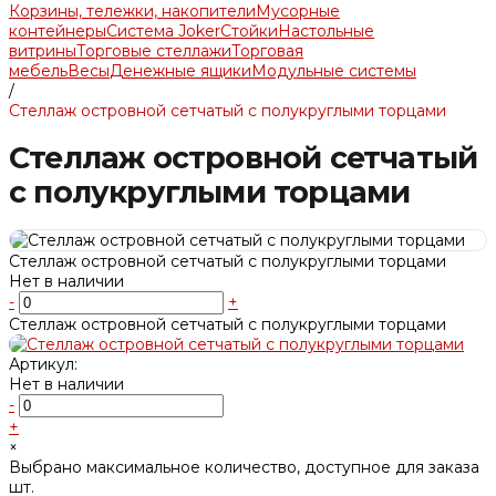
Корзины, тележки, накопители
Мусорные
контейнеры
Система Joker
Стойки
Настольные
витрины
Торговые стеллажи
Торговая
мебель
Весы
Денежные ящики
Модульные системы
/
Стеллаж островной сетчатый с полукруглыми торцами
Стеллаж островной сетчатый
с полукруглыми торцами
Стеллаж островной сетчатый с полукруглыми торцами
Нет в наличии
-
+
Стеллаж островной сетчатый с полукруглыми торцами
Артикул:
Нет в наличии
-
+
×
Выбрано максимальное количество, доступное для заказа
шт.