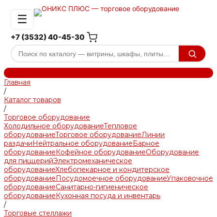
☰
+7 (3532) 40-45-30
Главная
/
Каталог товаров
/
Торговое оборудование
Холодильное оборудование
Тепловое
оборудование
Торговое оборудование
Линии
раздачи
Нейтральное оборудование
Барное
оборудование
Кофейное оборудование
Оборудование
для пиццерий
Электромеханическое
оборудование
Хлебопекарное и кондитерское
оборудование
Посудомоечное оборудование
Упаковочное
оборудование
Санитарно-гигиеническое
оборудование
Кухонная посуда и инвентарь
/
Торговые стеллажи