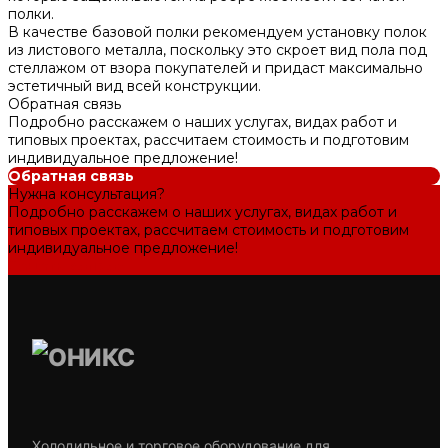
полки.
В качестве базовой полки рекомендуем установку полок
из листового металла, поскольку это скроет вид пола под
стеллажом от взора покупателей и придаст максимально
эстетичный вид всей конструкции.
Обратная связь
Подробно расскажем о наших услугах, видах работ и
типовых проектах, рассчитаем стоимость и подготовим
индивидуальное предложение!
Обратная связь
Нужна консультация?
Подробно расскажем о наших услугах, видах работ и
типовых проектах, рассчитаем стоимость и подготовим
индивидуальное предложение!
Задать вопрос
Холодильное и торговое оборудование для