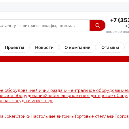
+7 (35
+
поможем под
Проекты
Новости
О компании
Отзывы
ое оборудование
Линии раздачи
Нейтральное оборудование
ческое оборудование
Хлебопекарное и кондитерское обору
онная посуда и инвентарь
а Joker
Стойки
Настольные витрины
Торговые стеллажи
Торгов