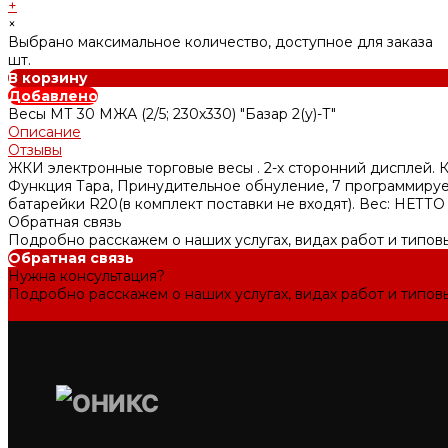
+
×
Выбрано максимальное количество, доступное для заказа
шт.
В корзину
Добавлено
Весы МТ 30 МЖА (2/5; 230х330) "Базар 2(у)-Т"
Описание
Отзывы
ЖКИ электронные торговые весы . 2-х сторонний дисплей. Кол
Функция Тара, Принудительное обнуление, 7 программируе
батарейки R20(в комплект поставки не входят). Вес: НЕТТО - 
Обратная связь
Подробно расскажем о наших услугах, видах работ и типов
Обратная связь
Нужна консультация?
Подробно расскажем о наших услугах, видах работ и типов
Задать вопрос