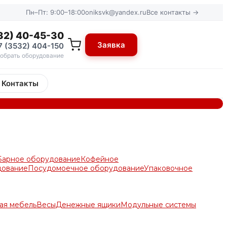
Пн–Пт: 9:00–18:00
oniksvk@yandex.ru
Все контакты →
32) 40-45-30
Заявка
7 (3532) 404-150
обрать оборудование
Контакты
Барное оборудование
Кофейное
дование
Посудомоечное оборудование
Упаковочное
ая мебель
Весы
Денежные ящики
Модульные системы