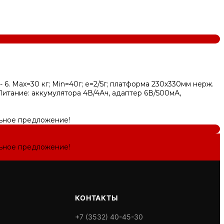
 6. Max=30 кг; Min=40г; e=2/5г; платформа 230х330мм нерж.
итание: аккумулятора 4В/4Ач, адаптер 6В/500мА,
льное предложение!
льное предложение!
КОНТАКТЫ
+7 (3532) 40-45-30