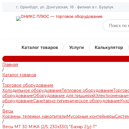
г. Оренбург, ул. Донгузская, 16 · филиал в г. Бузулук
Каталог товаров
Услуги
Калькулятор
Главная
/
Каталог товаров
/
Торговое оборудование
Холодильное оборудование
Тепловое оборудование
Торгов
оборудование
Оборудование для пиццерий
Электромехани
оборудование
Санитарно-гигиеническое оборудование
Кух
/
Весы
Корзины, тележки, накопители
Мусорные контейнеры
Систем
/
Весы МТ 30 МЖА (2/5; 230х330) "Базар 2(у)-Т"