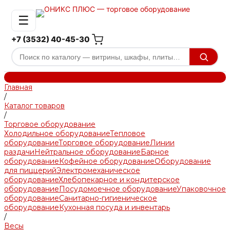
☰
+7 (3532) 40-45-30
Главная
/
Каталог товаров
/
Торговое оборудование
Холодильное оборудование
Тепловое
оборудование
Торговое оборудование
Линии
раздачи
Нейтральное оборудование
Барное
оборудование
Кофейное оборудование
Оборудование
для пиццерий
Электромеханическое
оборудование
Хлебопекарное и кондитерское
оборудование
Посудомоечное оборудование
Упаковочное
оборудование
Санитарно-гигиеническое
оборудование
Кухонная посуда и инвентарь
/
Весы