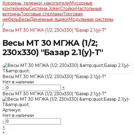
Корзины, тележки, накопители
Мусорные
контейнеры
Система Joker
Стойки
Настольные
витрины
Торговые стеллажи
Торговая
мебель
Весы
Денежные ящики
Модульные системы
/
Весы МТ 30 МГЖА (1/2; 230х330) "Базар 2.1(у)-Т"
Весы МТ 30 МГЖА (1/2;
230х330) "Базар 2.1(у)-Т"
Весы МТ 30 МГЖА (1/2; 230х330) "Базар 2.1(у)-Т"
Нет в наличии
-
+
Весы МТ 30 МГЖА (1/2; 230х330) "Базар 2.1(у)-Т"
Артикул:
Нет в наличии
-
+
×