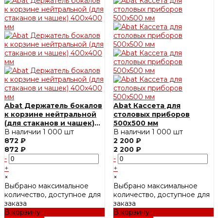
Abat Держатель бокалов
Abat Кассета для
к корзине нейтральной
столовых приборов
(для стаканов и чашек)
500х500 мм
400х400 мм
В наличии
1 000 шт
В наличии
1 000 шт
872 ₽
2 200 ₽
872 ₽
2 200 ₽
-
-
+
+
×
×
Выбрано максимальное
Выбрано максимальное
количество, доступное для
количество, доступное для
заказа
заказа
В корзину
В корзину