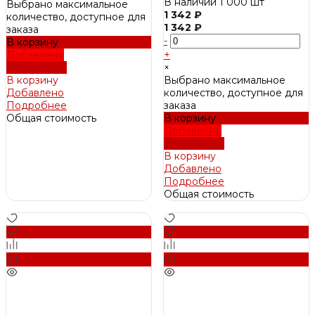
400х400 мм
В наличии
1 000 шт
Выбрано максимальное
1 342 ₽
количество, доступное для
1 342 ₽
заказа
-
В корзину
Добавлено
+
Подробнее
×
В корзину
Выбрано максимальное
Добавлено
количество, доступное для
Подробнее
заказа
Общая стоимость
В корзину
Добавлено
Подробнее
В корзину
Добавлено
Подробнее
Общая стоимость