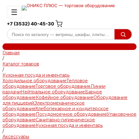
☰
+7 (3532) 40-45-30
Главная
/
Каталог товаров
/
Кухонная посуда и инвентарь
Холодильное оборудование
Тепловое
оборудование
Торговое оборудование
Линии
раздачи
Нейтральное оборудование
Барное
оборудование
Кофейное оборудование
Оборудование
для пиццерий
Электромеханическое
оборудование
Хлебопекарное и кондитерское
оборудование
Посудомоечное оборудование
Упаковочное
оборудование
Санитарно-гигиеническое
оборудование
Кухонная посуда и инвентарь
/
Аксессуары