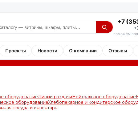
+7 (35
+
поможем под
Проекты
Новости
О компании
Отзывы
ое оборудование
Линии раздачи
Нейтральное оборудование
ческое оборудование
Хлебопекарное и кондитерское обору
онная посуда и инвентарь