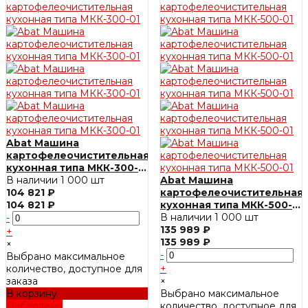
Abat Машина
картофелеочистительная
кухонная типа МКК-300-
01
В наличии
1 000 шт
Abat Машина
104 821 ₽
картофелеочистительная
104 821 ₽
кухонная типа МКК-500-
01
В наличии
1 000 шт
-
135 989 ₽
+
135 989 ₽
×
-
Выбрано максимальное
количество, доступное для
+
заказа
×
В корзину
Выбрано максимальное
Добавлено
количество, доступное для