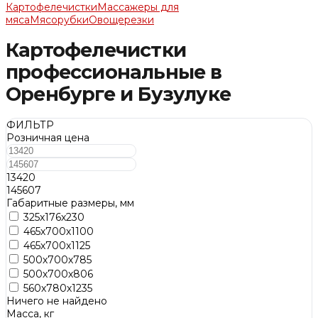
Картофелечистки
Массажеры для
мяса
Мясорубки
Овощерезки
Картофелечистки
профессиональные в
Оренбурге и Бузулуке
ФИЛЬТР
Розничная цена
13420
145607
Габаритные размеры, мм
325х176х230
465х700х1100
465х700х1125
500х700х785
500х700х806
560х780х1235
Ничего не найдено
Масса, кг