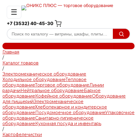
☰
+7 (3532) 40-45-30
Главная
/
Каталог товаров
/
Электромеханическое оборудование
Холодильное оборудование
Тепловое
оборудование
Торговое оборудование
Линии
раздачи
Нейтральное оборудование
Барное
оборудование
Кофейное оборудование
Оборудование
для пиццерий
Электромеханическое
оборудование
Хлебопекарное и кондитерское
оборудование
Посудомоечное оборудование
Упаковочное
оборудование
Санитарно-гигиеническое
оборудование
Кухонная посуда и инвентарь
/
Картофелечистки