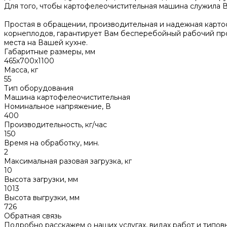
Для того, чтобы картофелеочистительная машина служила 
Простая в обращении, производительная и надежная карто
корнеплодов, гарантирует Вам бесперебойный рабочий про
места на Вашей кухне.
Габаритные размеры, мм
465х700х1100
Масса, кг
55
Тип оборудования
Машина картофелеочистительная
Номинальное напряжение, В
400
Производительность, кг/час
150
Время на обработку, мин.
2
Максимальная разовая загрузка, кг
10
Высота загрузки, мм
1013
Высота выгрузки, мм
726
Обратная связь
Подробно расскажем о наших услугах, видах работ и типов