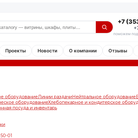
+7 (35
+
поможем под
Проекты
Новости
О компании
Отзывы
ое оборудование
Линии раздачи
Нейтральное оборудование
ческое оборудование
Хлебопекарное и кондитерское обору
онная посуда и инвентарь
ки
50-01