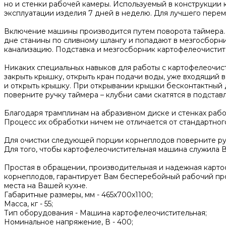
но и стенки рабочей камеры. Используемый в конструкции
эксплуатации изделия 7 дней в неделю. Для лучшего пере
Включение машины производится путем поворота таймера. 
дне станины по сливному шлангу и попадают в мезгосборник
канализацию. Подставка и мезгосборник картофелеочисти
Никаких специальных навыков для работы с картофелеочист
закрыть крышку, открыть кран подачи воды, уже входящий 
и открыть крышку. При открывании крышки бесконтактный д
поверните ручку таймера – клубни сами скатятся в подстав
Благодаря трамплинам на абразивном диске и стенках рабоч
Процесс их обработки ничем не отличается от стандартног
Для очистки следующей порции корнеплодов поверните руч
Для того, чтобы картофелеочистительная машина служила 
Простая в обращении, производительная и надежная карто
корнеплодов, гарантирует Вам бесперебойный рабочий про
места на Вашей кухне.
Габаритные размеры, мм -
465х700х1100;
Масса, кг -
55;
Тип оборудования -
Машина картофелеочистительная;
Номинальное напряжение, В -
400;