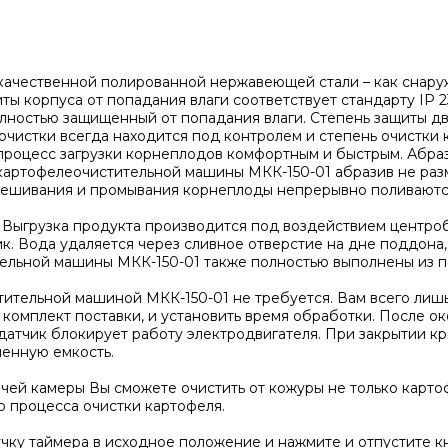
чественной полированной нержавеющей стали – как снаружи,
ты корпуса от попадания влаги соответствует стандарту IP 
лностью защищенный от попадания влаги. Степень защиты дви
чистки всегда находится под контролем и степень очистки 
процесс загрузки корнеплодов комфортным и быстрым. Абра
 картофелеочистительной машины МКК-150-01 абразив не раз
мешивания и промывания корнеплоды непрерывно поливаются
Выгрузка продукта производится под воздействием центроб
. Вода удаляется через сливное отверстие на дне поддона, 
тельной машины МКК-150-01 также полностью выполнены из 
ительной машиной МКК-150-01 не требуется. Вам всего лишь
в комплект поставки, и установить время обработки. После 
атчик блокирует работу электродвигателя. При закрытии кр
ленную емкость.
ей камеры Вы сможете очистить от кожуры не только картофе
о процесса очистки картофеля.
ку таймера в исходное положение и нажмите и отпустите кн