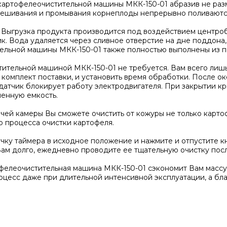
 картофелеочистительной машины МКК-150-01 абразив не раз
мешивания и промывания корнеплоды непрерывно поливаются
Выгрузка продукта производится под воздействием центроб
. Вода удаляется через сливное отверстие на дне поддона, 
тельной машины МКК-150-01 также полностью выполнены из 
ительной машиной МКК-150-01 не требуется. Вам всего лишь
в комплект поставки, и установить время обработки. После 
атчик блокирует работу электродвигателя. При закрытии кр
ленную емкость.
ей камеры Вы сможете очистить от кожуры не только картофе
о процесса очистки картофеля.
ку таймера в исходное положение и нажмите и отпустите кн
Вам долго, ежедневно проводите ее тщательную очистку пос
фелеочистительная машина МКК-150-01 сэкономит Вам массу 
цесс даже при длительной интенсивной эксплуатации, а бл