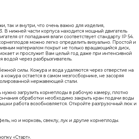
 так и внутри, что очень важно для изделия,
23. В нижней части корпуса находится мощный двигатель
гателя от попадания влаги соответствует стандарту IP 54.
корнеплодов можно легко определить визуально. Простой и
зивным материалом покрыт не только вращающийся диск,
мокает и прослужит Вам целый год даже при интенсивной
 водой через разбрызгиватель.
ежной силы. Кожура и вода удаляются через отверстие на
а кожура остается в самом мезгосборнике, не засоряя
полированной нержавеющей стали.
 нужно загрузить корнеплоды в рабочую камеру, плотно
окончания обработки необходимо закрыть кран подачи воды
ышки работа возобновляется. Откройте разгрузочный люк и
ль, но и морковь, свеклу, лук и другие корнеплоды.
опку «Старт».