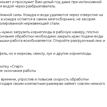
мокает и прослужит Вам целый год даже при интенсивной
 водой через разбрызгиватель.
ежной силы. Кожура и вода удаляются через отверстие на
а кожура остается в самом мезгосборнике, не засоряя
полированной нержавеющей стали.
 нужно загрузить корнеплоды в рабочую камеру, плотно
окончания обработки необходимо закрыть кран подачи воды
ышки работа возобновляется. Откройте разгрузочный люк и
ль, но и морковь, свеклу, лук и другие корнеплоды.
опку «Старт».
ле окончания работы
времени, упростив и повысив скорость обработки
агодаря своим компактным размерам займет совсем немного