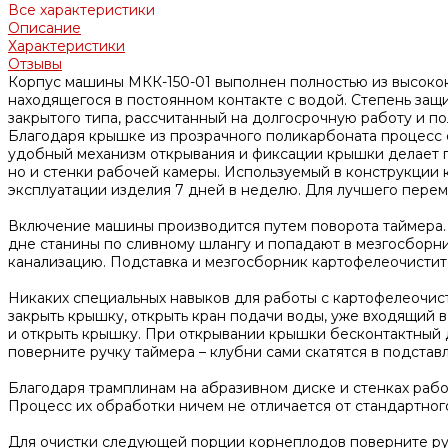
Все характеристики
Описание
Характеристики
Отзывы
Корпус машины МКК-150-01 выполнен полностью из высокока
находящегося в постоянном контакте с водой. Степень защи
закрытого типа, рассчитанный на долгосрочную работу и по
Благодаря крышке из прозрачного поликарбоната процесс о
удобный механизм открывания и фиксации крышки делает 
но и стенки рабочей камеры. Используемый в конструкции
эксплуатации изделия 7 дней в неделю. Для лучшего пере
Включение машины производится путем поворота таймера. 
дне станины по сливному шлангу и попадают в мезгосборник
канализацию. Подставка и мезгосборник картофелеочисти
Никаких специальных навыков для работы с картофелеочист
закрыть крышку, открыть кран подачи воды, уже входящий 
и открыть крышку. При открывании крышки бесконтактный д
поверните ручку таймера – клубни сами скатятся в подстав
Благодаря трамплинам на абразивном диске и стенках рабоч
Процесс их обработки ничем не отличается от стандартног
Для очистки следующей порции корнеплодов поверните руч