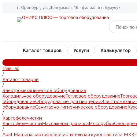
г. Оренбург, ул. Донгузская, 16 · филиал в г. Бузулук
Каталог товаров
Услуги
Калькулятор
Главная
/
Каталог товаров
/
Электромеханическое оборудование
Холодильное оборудование
Тепловое оборудование
Торгов
оборудование
Оборудование для пиццерий
Электромехани
оборудование
Санитарно-гигиеническое оборудование
Кух
/
Картофелечистки
Картофелечистки
Массажеры для мяса
Мясорубки
Овощерез
/
Abat Машина картофелеочистительная кухонная типа МКК-1