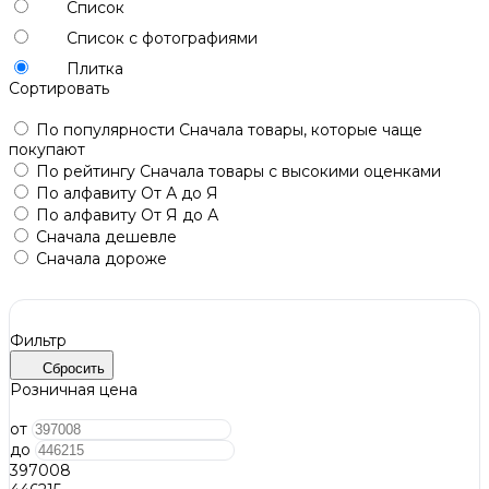
Список
Список с фотографиями
Плитка
Сортировать
По популярности
Сначала товары, которые чаще
покупают
По рейтингу
Сначала товары с высокими оценками
По алфавиту
От А до Я
По алфавиту
От Я до А
Сначала дешевле
Сначала дороже
Фильтр
Сбросить
Розничная цена
от
до
397008