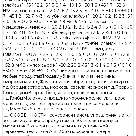
(слайсы) 1 -15 1 12 2 -5 1 3 0 1 4 +10 1 5 +30 1 6 +45 1 7 +52 6
№2 - малина целая 1 -20 2 16 2 -15 2 3 -5 1 4 0 1 5 +10 1 6 +30 1
7 +45 1 8 +52 7 №3 - клубника (слайсы) 1 -20 2 16 2 -15 2 3 -5 1
4 0 1 5 +10 2 6 +30 1 7 +45 2 8 +52 5 №4 - апельсины,
мандарины, лимоны 1 -20 2 19 2 -15 2 3 -5 2 4 0 1 5 +10 1 6 +30
1 7 +45 2 8 +52 8 №5 - яблоки, груши 1 -15 2 13 2 -5 1 3 0 1 4
+10 1 5 +30 1 6 +45 1 7 +52 6 №6 - картофель 1 -18 2 12 2 -5 1 3
0 1 4 +10 1 5 +30 1 6 +45 1 7 +52 5 №7 - грибы (слайсы) 1 -15 2
14 2 -5 1 3 0 1 4 +10 1 5 +30 2 6 +45 7 №8 - помидоры
(слайсы) 1 -20 3 17 2 -15 1 3 -5 1 4 0 1 5 +10 1 6 +30 1 7 +45 2 8
+52 7 №9 - сыр 1 -18 4 18 2 -5 2 3 0 1 4 +10 1 5 +30 1 6 +45 1 7
+52 8 №10 - мясо сырое 1 -20 2 20 2 -15 1 3 -5 1 4 0 1 5 +10 1 6
+30 2 7 +45 2 8 +52 10 Сублимировать можно практически
любые продукты:Ягодыклубника, малина, черника,
смородина и т.д.Фруктывишня, абрикосы, дыня, инжир и
т.д.Овощикартофель, морковь, свёкла, чеснок и т.д.Первые
блюдасупыВторые блюдакаши, плов, макароны и
т.д.ГрибыМолочные продуктымороженое, йогурт, творог,
молоко и т.д.Кондитерские изделияптичье молоко и
т.д.Мясо/РыбаТравы, специи и зелень
ОСОБЕННОСТИ- сенсорная панель управления- лотки,
контактирующие с продуктом, и облицовка корпуса
лиофильной камеры выполнены из аустенитной
нержавеющей стали AISI 304- прозрачная дверь