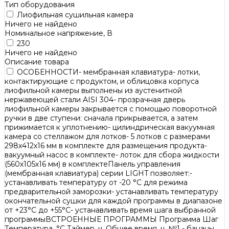
Тип оборудования
Лиофильная сушильная камера
Ничего не найдено
Номинальное напряжение, В
230
Ничего не найдено
Описание товара
ОСОБЕННОСТИ- мембранная клавиатура- лотки,
контактирующие с продуктом, и облицовка корпуса
лиофильной камеры выполнены из аустенитной
нержавеющей стали AISI 304- прозрачная дверь
лиофильной камеры закрывается с помощью поворотной
ручки в две ступени: сначала прикрывается, а затем
прижимается к уплотнению- цилиндрическая вакуумная
камера со стеллажом для лотков- 5 лотков с размерами
298х412х16 мм в комплекте для размещения продукта-
вакуумный насос в комплекте- лоток для сбора жидкости
(560х105х16 мм) в комплектеПанель управления
(мембранная клавиатура) серии LIGHT позволяет:-
устанавливать температуру от -20 °C для режима
предварительной заморозки- устанавливать температуру
окончательной сушки для каждой программы в диапазоне
от +23°C до +55°C- устанавливать время шага выбранной
программыВСТРОЕННЫЕ ПРОГРАММЫ Программа Шаг
Температура, °C Таймер, ч. Общее время, ч. №1 - бананы