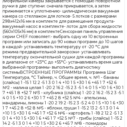
лиофильной камеры закрывается с помощью поворотной
ручки в две ступени: сначала прикрывается, а затем
прижимается к уплотнению- цилиндрическая вакуумная
камера со стеллажом для лотков- 5 лотков с размерами
298х412х16 мм в комплекте для размещения продукта-
вакуумный насос в комплекте- лоток для сбора жидкости
(560х105х16 мм) в комплектеСенсорная панель управления
серии CHEF позволяет:- выбрать одну из 10 встроенных
программ или записать до 90 новых программ до 10 шагов
в каждой- устанавливать температуру от -20 °C для
режима предварительной заморозки- устанавливать
температуру окончательной сушки для каждой программы
в диапазоне от +23°C до +55°C- устанавливать время шага
выбранной программы- выполнить диагностику
системыВСТРОЕННЫЕ ПРОГРАММЫ Программа Шаг
Температура, °C Таймер, ч. Общее время, ч. №1 - бананы
(слайсы) 1 -15 1 12 2 -5 1 3 0 1 4 +10 1 5 +30 1 6 +45 1 7 +52 6
№2 - малина целая 1 -20 2 16 2 -15 2 3 -5 1 4 0 1 5 +10 1 6 +30 1
7 +45 1 8 +52 7 №3 - клубника (слайсы) 1 -20 2 16 2 -15 2 3 -5 1
4 0 1 5 +10 2 6 +30 1 7 +45 2 8 +52 5 №4 - апельсины,
мандарины, лимоны 1 -20 2 19 2 -15 2 3 -5 2 4 0 1 5 +10 1 6 +30
1 7 +45 2 8 +52 8 №5 - яблоки, груши 1 -15 2 13 2 -5 1 3 0 1 4
+10 1 5 +30 1 6 +45 1 7 +52 6 №6 - картофель 1 -18 2 12 2 -5 1 3
0 1 4 +10 1 5 +30 1 6 +45 1 7 +52 5 №7 - грибы (слайсы) 1 -15 2
14 2 -5 1 3 0 1 4 +10 1 5 +30 2 6 +45 7 №8 - помидоры