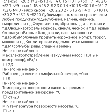
(слайсы) 1 -20 3 17 2 -15 1 3 -5 1 4 0 1 5 +10 1 6 +30 1 7 +45 2 8
+52 7 №9 - сыр 1 -18 4 18 2 -5 2 3 0 1 4 +10 1 5 +30 1 6 +45 1 7
+52 8 №10 - мясо сырое 1 -20 2 20 2 -15 1 3 -5 1 4 0 1 5 +10 1 6
+30 2 7 +45 2 8 +52 10 Сублимировать можно практически
любые продукты:Ягодыклубника, малина, черника,
смородина и т.д.Фруктывишня, абрикосы, дыня, инжир и
т.д.Овощикартофель, морковь, свёкла, чеснок и т.д.Первые
блюдасупыВторые блюдакаши, плов, макароны и
т.д.ГрибыМолочные продуктымороженое, йогурт, творог,
молоко и т.д.Кондитерские изделияптичье молоко и
т.д.Мясо/РыбаТравы, специи и зелень
Ничего не найдено
Max электропотребление (вакуумный насос, ПЭНы и
компрессор), кВт/ч
2,3
Ничего не найдено
Рабочее давление в лиофильной камере, мбар
5
Ничего не найдено
Температура поверхности кассеты в режиме
предварительной заморозки, °C
от -20
Ничего не найдено
Min температура поверхности кассеты, °C
-30