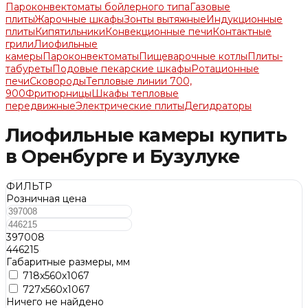
Пароконвектоматы бойлерного типа
Газовые
плиты
Жарочные шкафы
Зонты вытяжные
Индукционные
плиты
Кипятильники
Конвекционные печи
Контактные
грили
Лиофильные
камеры
Пароконвектоматы
Пищеварочные котлы
Плиты-
табуреты
Подовые пекарские шкафы
Ротационные
печи
Сковороды
Тепловые линии 700,
900
Фритюрницы
Шкафы тепловые
передвижные
Электрические плиты
Дегидраторы
Лиофильные камеры купить
в Оренбурге и Бузулуке
ФИЛЬТР
Розничная цена
397008
446215
Габаритные размеры, мм
718х560х1067
727х560х1067
Ничего не найдено