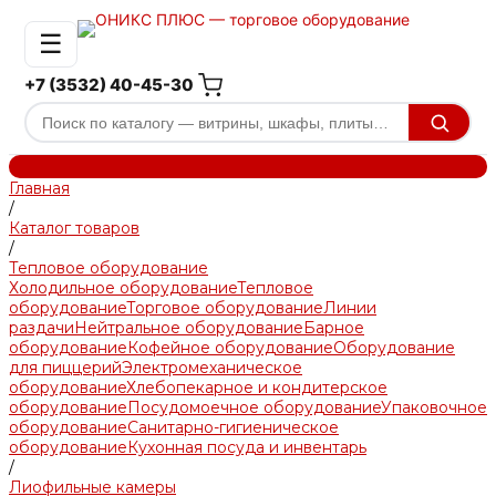
☰
+7 (3532) 40-45-30
Главная
/
Каталог товаров
/
Тепловое оборудование
Холодильное оборудование
Тепловое
оборудование
Торговое оборудование
Линии
раздачи
Нейтральное оборудование
Барное
оборудование
Кофейное оборудование
Оборудование
для пиццерий
Электромеханическое
оборудование
Хлебопекарное и кондитерское
оборудование
Посудомоечное оборудование
Упаковочное
оборудование
Санитарно-гигиеническое
оборудование
Кухонная посуда и инвентарь
/
Лиофильные камеры