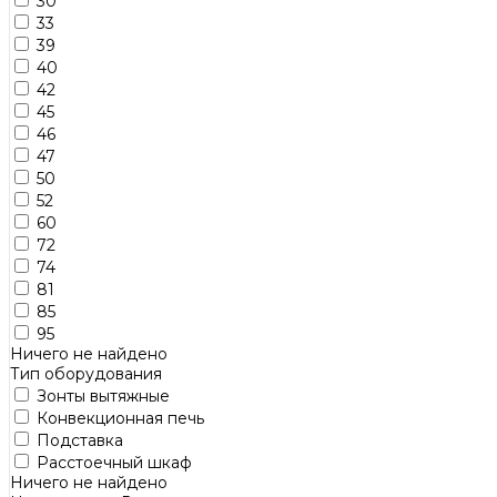
30
33
39
40
42
45
46
47
50
52
60
72
74
81
85
95
Ничего не найдено
Тип оборудования
Зонты вытяжные
Конвекционная печь
Подставка
Расстоечный шкаф
Ничего не найдено