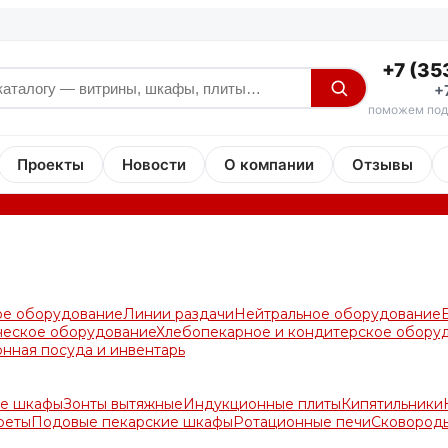
+7 (35
+
поможем под
Проекты
Новости
О компании
Отзывы
ое оборудование
Линии раздачи
Нейтральное оборудование
ческое оборудование
Хлебопекарное и кондитерское обору
онная посуда и инвентарь
е шкафы
Зонты вытяжные
Индукционные плиты
Кипятильники
реты
Подовые пекарские шкафы
Ротационные печи
Сковород