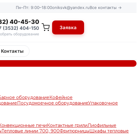
Пн–Пт: 9:00–18:00
oniksvk@yandex.ru
Все контакты →
32) 40-45-30
Заявка
7 (3532) 404-150
обрать оборудование
Контакты
Барное оборудование
Кофейное
дование
Посудомоечное оборудование
Упаковочное
Конвекционные печи
Контактные грили
Лиофильные
ы
Тепловые линии 700, 900
Фритюрницы
Шкафы тепловые