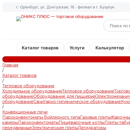
г. Оренбург, ул. Донгузская, 16 · филиал в г. Бузулук
Каталог товаров
Услуги
Калькулятор
Главная
/
Каталог товаров
/
Тепловое оборудование
Холодильное оборудование
Тепловое оборудование
Торгов
оборудование
Оборудование для пиццерий
Электромехани
оборудование
Санитарно-гигиеническое оборудование
Кух
/
Конвекционные печи
Пароконвектоматы бойлерного типа
Газовые плиты
Жарочны
камеры
Пароконвектоматы
Пищеварочные котлы
Плиты-табу
передвижные
Электрические плиты
Дегидраторы