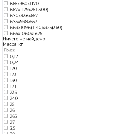
865х960х1170
867х1129х251(300)
870х938х657
873х938х657
883х1098(1140)х325(360)
885х1080х1825
Ничего не найдено
Масса, кг
0,17
0,24
120
123
130
171
235
240
25
26
265
27
3,5