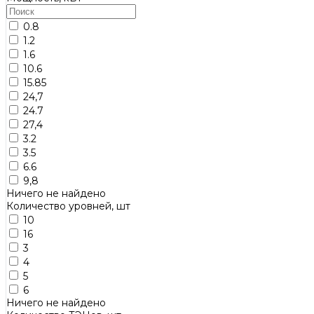
0.8
1.2
1.6
10.6
15.85
24,7
24.7
27,4
3.2
3.5
6.6
9,8
Ничего не найдено
Количество уровней, шт
10
16
3
4
5
6
Ничего не найдено