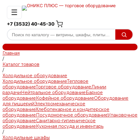
☰
+7 (3532) 40-45-30
Главная
/
Каталог товаров
/
Холодильное оборудование
Холодильное оборудование
Тепловое
оборудование
Торговое оборудование
Линии
раздачи
Нейтральное оборудование
Барное
оборудование
Кофейное оборудование
Оборудование
для пиццерий
Электромеханическое
оборудование
Хлебопекарное и кондитерское
оборудование
Посудомоечное оборудование
Упаковочное
оборудование
Санитарно-гигиеническое
оборудование
Кухонная посуда и инвентарь
/
Холодильные шкафы