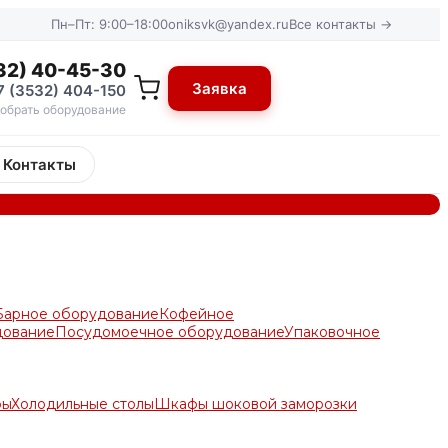
Пн–Пт: 9:00–18:00
oniksvk@yandex.ru
Все контакты →
32) 40-45-30
Заявка
7 (3532) 404-150
обрать оборудование
Контакты
Барное оборудование
Кофейное
дование
Посудомоечное оборудование
Упаковочное
ры
Холодильные столы
Шкафы шоковой заморозки