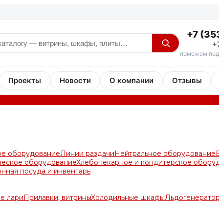
+7 (35
+
поможем под
Проекты
Новости
О компании
Отзывы
ое оборудование
Линии раздачи
Нейтральное оборудование
ческое оборудование
Хлебопекарное и кондитерское обору
онная посуда и инвентарь
е лари
Прилавки, витрины
Холодильные шкафы
Льдогенерато