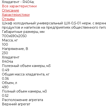
Хладагент -
R404а;
Все характеристики
Описание
Характеристики
Отзывы
Шкаф холодильный универсальный ШХ-0,5-01 нерж. с верхн
продуктов и напитков на предприятиях общественного пита
Габаритные размеры, мм
700х690х2050
Масса, кг
100
Напряжение, В
230
Хладагент
R404а
Полезный объем камеры, м3
0.49
Общая масса хладагента, кг
0.36
Объем, л
490
Полный объем камеры, м3
0.52
Расположение агрегата
Верхний агрегат