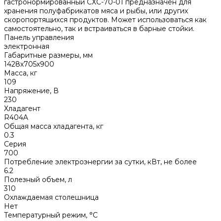
гастронормированный СХС-70-01 предназначен для
хранения полуфабрикатов мяса и рыбы, или других
скоропортящихся продуктов. Может использоваться как
самостоятельно, так и встраиваться в барные стойки.
Панель управления
электронная
Габаритные размеры, мм
1428х705х900
Масса, кг
109
Напряжение, В
230
Хладагент
R404A
Общая масса хладагента, кг
0.3
Серия
700
Потребление электроэнергии за сутки, кВт, не более
6.2
Полезный объем, л
310
Охлаждаемая столешница
Нет
Температурный режим, °C