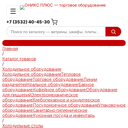
☰
+7 (3532) 40-45-30
Главная
/
Каталог товаров
/
Холодильное оборудование
Холодильное оборудование
Тепловое
оборудование
Торговое оборудование
Линии
раздачи
Нейтральное оборудование
Барное
оборудование
Кофейное оборудование
Оборудование
для пиццерий
Электромеханическое
оборудование
Хлебопекарное и кондитерское
оборудование
Посудомоечное оборудование
Упаковочное
оборудование
Санитарно-гигиеническое
оборудование
Кухонная посуда и инвентарь
/
Холодильные столы