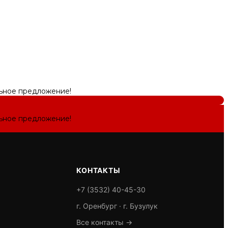
льное предложение!
льное предложение!
КОНТАКТЫ
+7 (3532) 40-45-30
г. Оренбург · г. Бузулук
Все контакты →