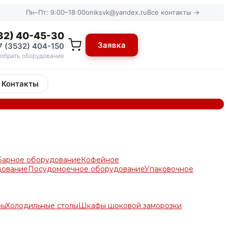
Пн–Пт: 9:00–18:00
oniksvk@yandex.ru
Все контакты →
32) 40-45-30
Заявка
7 (3532) 404-150
обрать оборудование
Контакты
Барное оборудование
Кофейное
дование
Посудомоечное оборудование
Упаковочное
ры
Холодильные столы
Шкафы шоковой заморозки