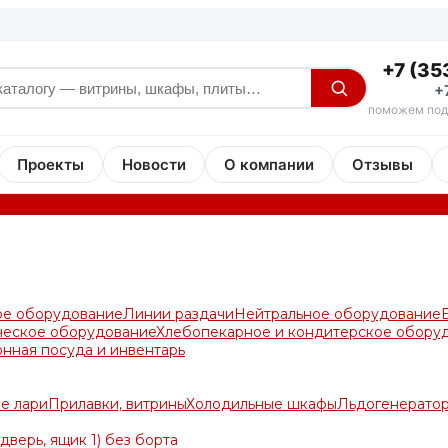
+7 (35
+
поможем под
Проекты
Новости
О компании
Отзывы
ое оборудование
Линии раздачи
Нейтральное оборудование
ческое оборудование
Хлебопекарное и кондитерское обору
онная посуда и инвентарь
е лари
Прилавки, витрины
Холодильные шкафы
Льдогенерато
верь, ящик 1) без борта