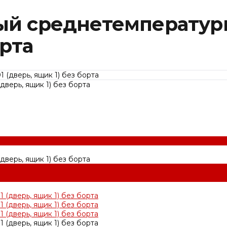
ый среднетемператур
орта
верь, ящик 1) без борта
верь, ящик 1) без борта