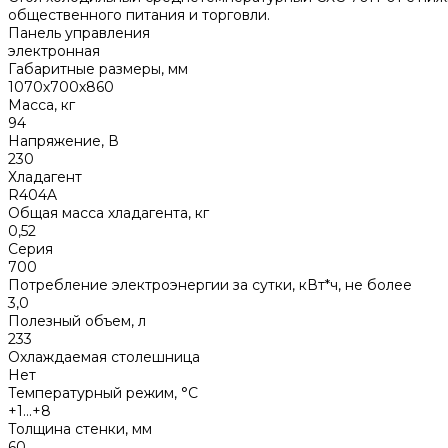
общественного питания и торговли.
Панель управления
электронная
Габаритные размеры, мм
1070х700х860
Масса, кг
94
Напряжение, В
230
Хладагент
R404A
Общая масса хладагента, кг
0,52
Серия
700
Потребление электроэнергии за сутки, кВт*ч, не более
3,0
Полезный объем, л
233
Охлаждаемая столешница
Нет
Температурный режим, °C
+1...+8
Толщина стенки, мм
60