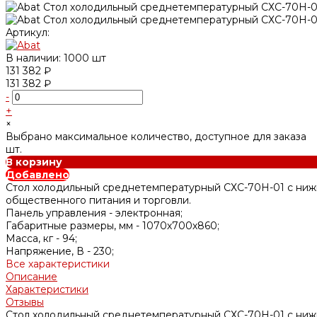
Артикул:
В наличии: 1000 шт
131 382 ₽
131 382 ₽
-
+
×
Выбрано максимальное количество, доступное для заказа
шт.
В корзину
Добавлено
Стол холодильный среднетемпературный СХС-70Н-01 с ниж
общественного питания и торговли.
Панель управления -
электронная;
Габаритные размеры, мм -
1070х700х860;
Масса, кг -
94;
Напряжение, В -
230;
Все характеристики
Описание
Характеристики
Отзывы
Стол холодильный среднетемпературный СХС-70Н-01 с ниж