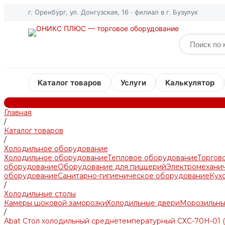
г. Оренбург, ул. Донгузская, 16 · филиал в г. Бузулук
Каталог товаров
Услуги
Калькулятор
Главная
/
Каталог товаров
/
Холодильное оборудование
Холодильное оборудование
Тепловое оборудование
Торгов
оборудование
Оборудование для пиццерий
Электромехани
оборудование
Санитарно-гигиеническое оборудование
Кух
/
Холодильные столы
Камеры шоковой заморозки
Холодильные двери
Морозильны
/
Abat Стол холодильный среднетемпературный СХС-70Н-01 (д