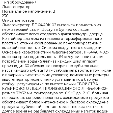
Тип оборудования
Льдогенератор
Номинальное напряжение, В
230
Описание товара
Льдогенератор ЛГ-64/40К-02 выполнен полностью из
нержавеющей стали. Доступ в бункер со льдом
обеспечивает легко отодвигающаяся вовнутрь дверца.
Контейнер для льда из пищевого термоформованного
пластика, стенки изолированные пенополиуретаном с
высокой плотностью. Система воздушного охлаждения.
Основные характеристики льдогенератора ЛГ-64/40К-02:-
высокая производительность - 64 кг/сутки - при низком
потреблении воды - 5 л/кг;- за каждый цикл аппарат
производит 60 абсолютно прозрачных кубиков льда;-
масса каждого кубика 18 г;- стабильная работа, в том числе
и в жарких климатических условиях;- компактные размеры -
льдогенератор можно легко установить под барную
стойку;- регулируемые по высоте ножки.СВОЙСТВА
КУБИКОВОГО ЛЬДА, ПРОИЗВОДИМОГО ЛГ-64/40К-02-
размер 32х32 мм- температура от -0,5 ºС до -2 ºС- большая
поверхность соприкосновения с охлаждаемым продуктом
обеспечивает более интенсивное и быстрое охлаждение
продукта- кубиковый лед тает медленнее, за счет чего
долгое время не разбавляет охлаждаемый напиток водой,