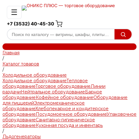
☰
+7 (3532) 40-45-30
Главная
/
Каталог товаров
/
Холодильное оборудование
Холодильное оборудование
Тепловое
оборудование
Торговое оборудование
Линии
раздачи
Нейтральное оборудование
Барное
оборудование
Кофейное оборудование
Оборудование
для пиццерий
Электромеханическое
оборудование
Хлебопекарное и кондитерское
оборудование
Посудомоечное оборудование
Упаковочное
оборудование
Санитарно-гигиеническое
оборудование
Кухонная посуда и инвентарь
/
Льдогенераторы