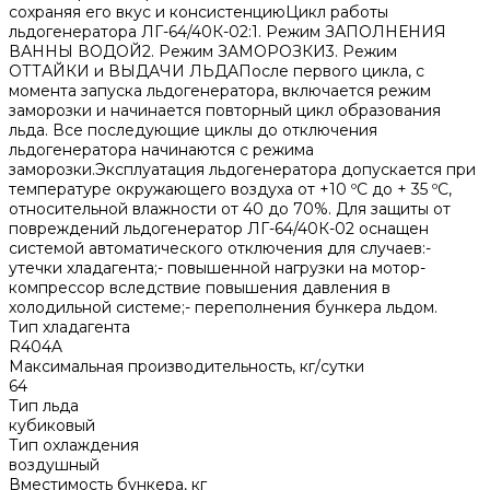
сохраняя его вкус и консистенциюЦикл работы
льдогенератора ЛГ-64/40К-02:1. Режим ЗАПОЛНЕНИЯ
ВАННЫ ВОДОЙ2. Режим ЗАМОРОЗКИ3. Режим
ОТТАЙКИ и ВЫДАЧИ ЛЬДАПосле первого цикла, с
момента запуска льдогенератора, включается режим
заморозки и начинается повторный цикл образования
льда. Все последующие циклы до отключения
льдогенератора начинаются с режима
заморозки.Эксплуатация льдогенератора допускается при
температуре окружающего воздуха от +10 ºС до + 35 ºС,
относительной влажности от 40 до 70%. Для защиты от
повреждений льдогенератор ЛГ-64/40К-02 оснащен
системой автоматического отключения для случаев:-
утечки хладагента;- повышенной нагрузки на мотор-
компрессор вследствие повышения давления в
холодильной системе;- переполнения бункера льдом.
Тип хладагента
R404A
Максимальная производительность, кг/сутки
64
Тип льда
кубиковый
Тип охлаждения
воздушный
Вместимость бункера, кг