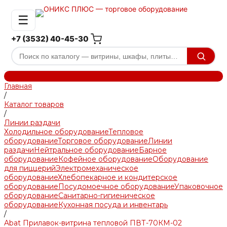
☰
+7 (3532) 40-45-30
Главная
/
Каталог товаров
/
Линии раздачи
Холодильное оборудование
Тепловое
оборудование
Торговое оборудование
Линии
раздачи
Нейтральное оборудование
Барное
оборудование
Кофейное оборудование
Оборудование
для пиццерий
Электромеханическое
оборудование
Хлебопекарное и кондитерское
оборудование
Посудомоечное оборудование
Упаковочное
оборудование
Санитарно-гигиеническое
оборудование
Кухонная посуда и инвентарь
/
Abat Прилавок-витрина тепловой ПВТ-70КМ-02