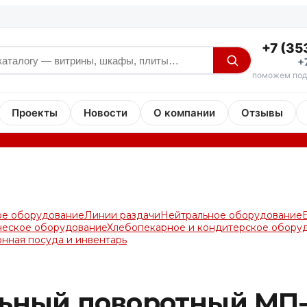
+7 (35
+
поможем под
Проекты
Новости
О компании
Отзывы
ое оборудование
Линии раздачи
Нейтральное оборудование
ческое оборудование
Хлебопекарное и кондитерское обору
онная посуда и инвентарь
льный поворотный МП