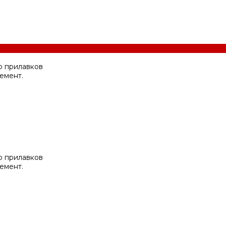
ю прилавков
емент.
ю прилавков
емент.