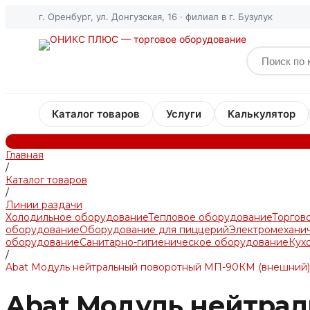
г. Оренбург, ул. Донгузская, 16 · филиал в г. Бузулук
Каталог товаров
Услуги
Калькулятор
Главная
/
Каталог товаров
/
Линии раздачи
Холодильное оборудование
Тепловое оборудование
Торгов
оборудование
Оборудование для пиццерий
Электромехани
оборудование
Санитарно-гигиеническое оборудование
Кух
/
Abat Модуль нейтральный поворотный МП-90КМ (внешний)
Abat Модуль нейтра