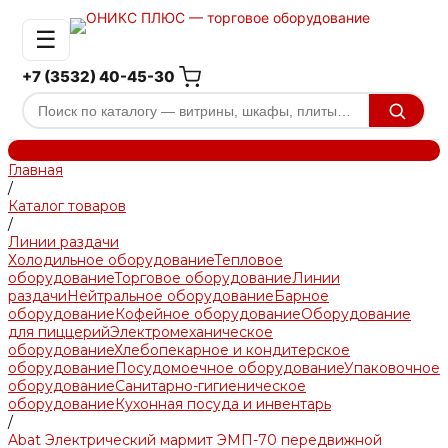
☰
+7 (3532) 40-45-30
Главная
/
Каталог товаров
/
Линии раздачи
Холодильное оборудование
Тепловое
оборудование
Торговое оборудование
Линии
раздачи
Нейтральное оборудование
Барное
оборудование
Кофейное оборудование
Оборудование
для пиццерий
Электромеханическое
оборудование
Хлебопекарное и кондитерское
оборудование
Посудомоечное оборудование
Упаковочное
оборудование
Санитарно-гигиеническое
оборудование
Кухонная посуда и инвентарь
/
Abat Электрический мармит ЭМП-70 передвижной