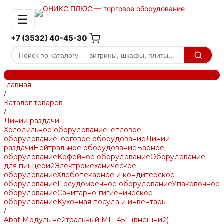
☰
+7 (3532) 40-45-30
Главная
/
Каталог товаров
/
Линии раздачи
Холодильное оборудование
Тепловое
оборудование
Торговое оборудование
Линии
раздачи
Нейтральное оборудование
Барное
оборудование
Кофейное оборудование
Оборудование
для пиццерий
Электромеханическое
оборудование
Хлебопекарное и кондитерское
оборудование
Посудомоечное оборудование
Упаковочное
оборудование
Санитарно-гигиеническое
оборудование
Кухонная посуда и инвентарь
/
Abat Модуль нейтральный МП-45Т (внешний)