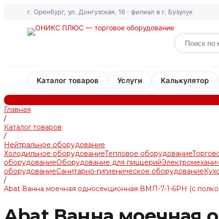
г. Оренбург, ул. Донгузская, 16 · филиал в г. Бузулук
Каталог товаров
Услуги
Калькулятор
Главная
/
Каталог товаров
/
Нейтральное оборудование
Холодильное оборудование
Тепловое оборудование
Торгов
оборудование
Оборудование для пиццерий
Электромехани
оборудование
Санитарно-гигиеническое оборудование
Кух
/
Abat Ванна моечная односекционная ВМП-7-1-6РН (с полко
Abat Ванна моечная о