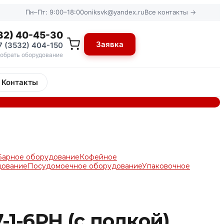
Пн–Пт: 9:00–18:00
oniksvk@yandex.ru
Все контакты →
32) 40-45-30
Заявка
7 (3532) 404-150
обрать оборудование
Контакты
Барное оборудование
Кофейное
дование
Посудомоечное оборудование
Упаковочное
1-6РН (с полкой)