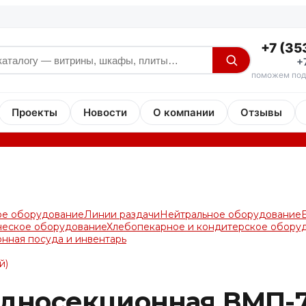
+7 (35
+
поможем под
Проекты
Новости
О компании
Отзывы
ое оборудование
Линии раздачи
Нейтральное оборудование
ческое оборудование
Хлебопекарное и кондитерское обору
онная посуда и инвентарь
й)
дносекционная ВМП-7-