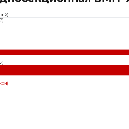
й)
й)