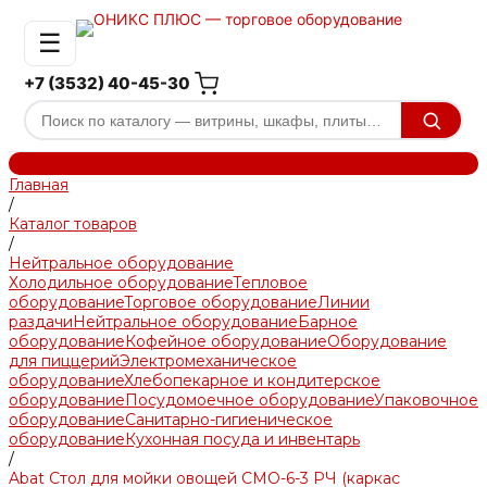
☰
+7 (3532) 40-45-30
Главная
/
Каталог товаров
/
Нейтральное оборудование
Холодильное оборудование
Тепловое
оборудование
Торговое оборудование
Линии
раздачи
Нейтральное оборудование
Барное
оборудование
Кофейное оборудование
Оборудование
для пиццерий
Электромеханическое
оборудование
Хлебопекарное и кондитерское
оборудование
Посудомоечное оборудование
Упаковочное
оборудование
Санитарно-гигиеническое
оборудование
Кухонная посуда и инвентарь
/
Abat Стол для мойки овощей СМО-6-3 РЧ (каркас