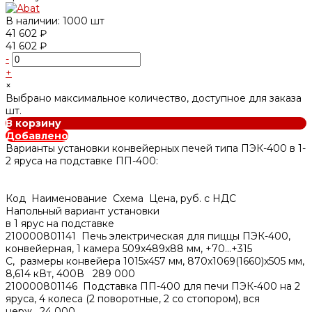
В наличии: 1000 шт
41 602 ₽
41 602 ₽
-
+
×
Выбрано максимальное количество, доступное для заказа
шт.
В корзину
Добавлено
Варианты установки конвейерных печей типа ПЭК-400 в 1-
2 яруса на подставке ПП-400:
Код Наименование Схема Цена, руб. с НДС
Напольный вариант установки
в 1 ярус на подставке
210000801141 Печь электрическая для пиццы ПЭК-400,
конвейерная, 1 камера 509x489x88 мм, +70…+315
С, размеры конвейера 1015х457 мм, 870x1069(1660)x505 мм,
8,614 кВт, 400В 289 000
210000801146 Подставка ПП-400 для печи ПЭК-400 на 2
яруса, 4 колеса (2 поворотные, 2 со стопором), вся
нерж. 24 000