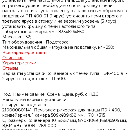
установить печь настольного типа. Для установки второго
и третьего уровня необходимо снять крышку с печи
настолького типа, установленную аналогичным образом на
подставку ПП-400-01 (1 ярус), установить печи второго и
третьего яруса в стойку и на верхний уровень (3 ярус)
установить крышку с печи настольного типа.
Габаритные размеры, мм -
833x626x660;
Масса, кг -
32;
Тип оборудования -
Подставка;
Максимальная общая нагрузка на подставку, кг -
250;
Все характеристики
Описание
Характеристики
Отзывы
Варианты установки конвейерных печей типа ПЭК-400 в 1-
2 яруса на подставке ПП-400:
Код Наименование Схема Цена, руб. с НДС
Напольный вариант установки
в 1 ярус на подставке
210000801141 Печь электрическая для пиццы ПЭК-400,
конвейерная, 1 камера 509x489x88 мм, +70…+315
С, размеры конвейера 1015х457 мм, 870x1069(1660)x505 мм,
8,614 кВт, 400В 289 000