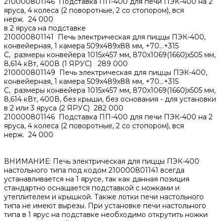
210000801146 Подставка ПП-400 для печи ПЭК-400 на 2
яруса, 4 колеса (2 поворотные, 2 со стопором), вся
нерж. 24 000
в 2 яруса на подставке
210000801141 Печь электрическая для пиццы ПЭК-400,
конвейерная, 1 камера 509x489x88 мм, +70…+315
С, размеры конвейера 1015х457 мм, 870x1069(1660)x505 мм,
8,614 кВт, 400В (1 ЯРУС) 289 000
210000801149 Печь электрическая для пиццы ПЭК-400,
конвейерная, 1 камера 509x489x88 мм, +70…+315
С, размеры конвейера 1015х457 мм, 870x1069(1660)x505 мм,
8,614 кВт, 400В, без крыши, без основания - для установки
в 2 или 3 яруса (2 ЯРУС) 282 000
210000801146 Подставка ПП-400 для печи ПЭК-400 на 2
яруса, 4 колеса (2 поворотные, 2 со стопором), вся
нерж. 24 000
ВНИМАНИЕ: Печь электрическая для пиццы ПЭК-400
настольного типа под кодом 210000801141 всегда
устанавливается на 1 ярусе, так как данная позиция
стандартно оснащается подставкой с ножками и
утеплителем и крышкой. Также лотки печи настольного
типа не имеют вырезы. При установке печи настольного
типа в 1 ярус на подставке необходимо открутить ножки