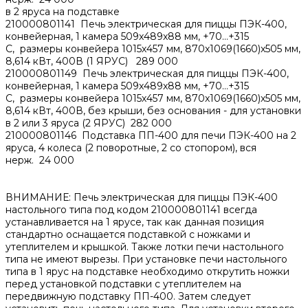
в 2 яруса на подставке
210000801141 Печь электрическая для пиццы ПЭК-400,
конвейерная, 1 камера 509x489x88 мм, +70…+315
С, размеры конвейера 1015х457 мм, 870x1069(1660)x505 мм,
8,614 кВт, 400В (1 ЯРУС) 289 000
210000801149 Печь электрическая для пиццы ПЭК-400,
конвейерная, 1 камера 509x489x88 мм, +70…+315
С, размеры конвейера 1015х457 мм, 870x1069(1660)x505 мм,
8,614 кВт, 400В, без крыши, без основания - для установки
в 2 или 3 яруса (2 ЯРУС) 282 000
210000801146 Подставка ПП-400 для печи ПЭК-400 на 2
яруса, 4 колеса (2 поворотные, 2 со стопором), вся
нерж. 24 000
ВНИМАНИЕ: Печь электрическая для пиццы ПЭК-400
настольного типа под кодом 210000801141 всегда
устанавливается на 1 ярусе, так как данная позиция
стандартно оснащается подставкой с ножками и
утеплителем и крышкой. Также лотки печи настольного
типа не имеют вырезы. При установке печи настольного
типа в 1 ярус на подставке необходимо открутить ножки
перед установкой подставки с утеплителем на
передвижную подставку ПП-400. Затем следует