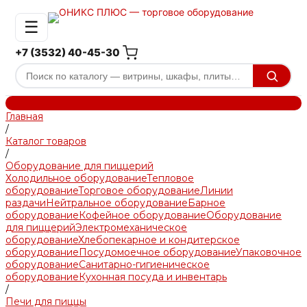
☰
+7 (3532) 40-45-30
Главная
/
Каталог товаров
/
Оборудование для пиццерий
Холодильное оборудование
Тепловое
оборудование
Торговое оборудование
Линии
раздачи
Нейтральное оборудование
Барное
оборудование
Кофейное оборудование
Оборудование
для пиццерий
Электромеханическое
оборудование
Хлебопекарное и кондитерское
оборудование
Посудомоечное оборудование
Упаковочное
оборудование
Санитарно-гигиеническое
оборудование
Кухонная посуда и инвентарь
/
Печи для пиццы