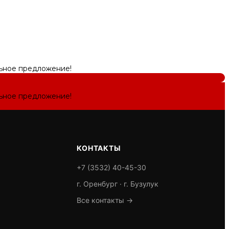
льное предложение!
льное предложение!
КОНТАКТЫ
+7 (3532) 40-45-30
г. Оренбург · г. Бузулук
Все контакты →