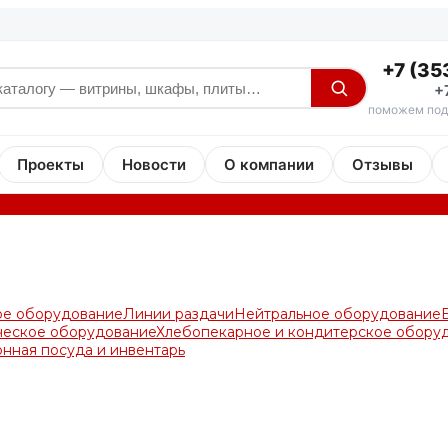
+7 (35
+
поможем под
Проекты
Новости
О компании
Отзывы
ое оборудование
Линии раздачи
Нейтральное оборудование
ческое оборудование
Хлебопекарное и кондитерское обору
онная посуда и инвентарь