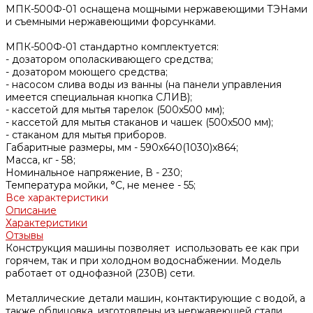
МПК-500Ф-01 оснащена мощными нержавеющими ТЭНами
и съемными нержавеющими форсунками.
МПК-500Ф-01 стандартно комплектуется:
- дозатором ополаскивающего средства;
- дозатором моющего средства;
- насосом слива воды из ванны (на панели управления
имеется специальная кнопка СЛИВ);
- кассетой для мытья тарелок (500х500 мм);
- кассетой для мытья стаканов и чашек (500х500 мм);
- стаканом для мытья приборов.
Габаритные размеры, мм -
590x640(1030)x864;
Масса, кг -
58;
Номинальное напряжение, В -
230;
Температура мойки, °С, не менее -
55;
Все характеристики
Описание
Характеристики
Отзывы
Конструкция машины позволяет использовать ее как при
горячем, так и при холодном водоснабжении. Модель
работает от однофазной (230В) сети.
Металлические детали машин, контактирующие с водой, а
также облицовка, изготовлены из нержавеющей стали