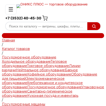
☰
+7 (3532) 40-45-30
Главная
/
Каталог товаров
/
Посудомоечное оборудование
Холодильное оборудование
Тепловое
оборудование
Торговое оборудование
Линии
раздачи
Нейтральное оборудование
Барное
оборудование
Кофейное оборудование
Оборудование
для пиццерий
Электромеханическое
оборудование
Хлебопекарное и кондитерское
оборудование
Посудомоечное оборудование
Упаковочное
оборудование
Санитарно-гигиеническое
оборудование
Кухонная посуда и инвентарь
/
Посудомоечные машины