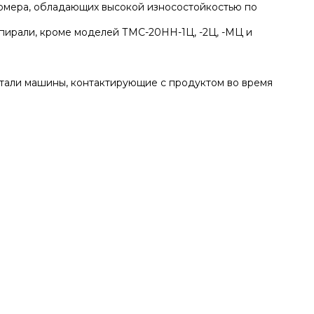
томера, обладающих высокой износостойкостью по
спирали, кроме моделей ТМС-20НН-1Ц, -2Ц, -МЦ и
етали машины, контактирующие с продуктом во время