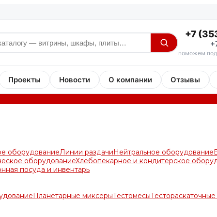
+7 (35
+
поможем под
Проекты
Новости
О компании
Отзывы
ое оборудование
Линии раздачи
Нейтральное оборудование
ческое оборудование
Хлебопекарное и кондитерское обору
онная посуда и инвентарь
удование
Планетарные миксеры
Тестомесы
Тестораскаточны