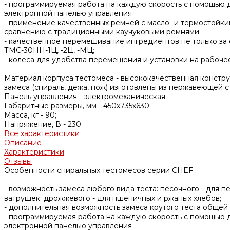
- программируемая работа на каждую скорость с помощью д
электронной панелью управления
- применение качественных ремней с масло- и термостойк
сравнению с традиционными каучуковыми ремнями;
- качественное перемешивание ингредиентов не только за 
ТМС-30НН-1Ц, -2Ц, -МЦ;
- колеса для удобства перемещения и установки на рабоче
Материал корпуса тестомеса - высококачественная констр
замеса (спираль, дежа, нож) изготовлены из нержавеющей ст
Панель управления -
электромеханическая;
Габаритные размеры, мм -
450х735х630;
Масса, кг -
90;
Напряжение, В -
230;
Все характеристики
Описание
Характеристики
Отзывы
Особенности спиральных тестомесов серии CHEF:
- возможность замеса любого вида теста: песочного - для п
ватрушек; дрожжевого - для пшеничных и ржаных хлебов;
- дополнительная возможность замеса крутого теста обще
- программируемая работа на каждую скорость с помощью д
электронной панелью управления