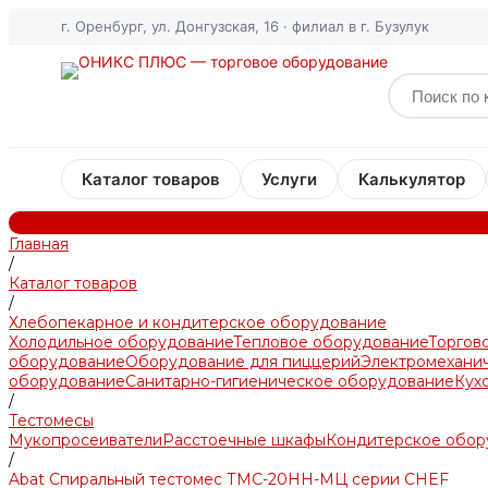
г. Оренбург, ул. Донгузская, 16 · филиал в г. Бузулук
Каталог товаров
Услуги
Калькулятор
Главная
/
Каталог товаров
/
Хлебопекарное и кондитерское оборудование
Холодильное оборудование
Тепловое оборудование
Торгов
оборудование
Оборудование для пиццерий
Электромехани
оборудование
Санитарно-гигиеническое оборудование
Кух
/
Тестомесы
Мукопросеиватели
Расстоечные шкафы
Кондитерское обор
/
Abat Спиральный тестомес ТМС-20НН-МЦ серии CHEF