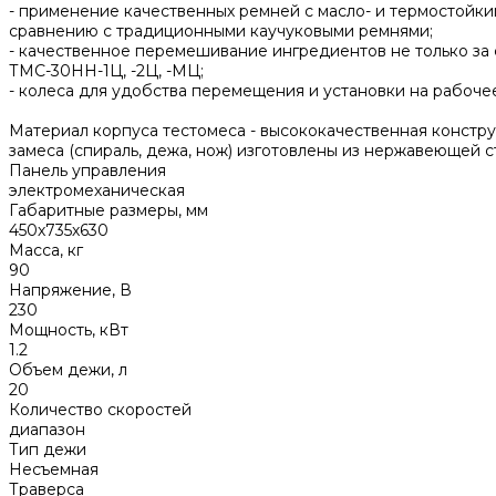
- применение качественных ремней с масло- и термостойк
сравнению с традиционными каучуковыми ремнями;
- качественное перемешивание ингредиентов не только за 
ТМС-30НН-1Ц, -2Ц, -МЦ;
- колеса для удобства перемещения и установки на рабоче
Материал корпуса тестомеса - высококачественная констр
замеса (спираль, дежа, нож) изготовлены из нержавеющей ст
Панель управления
электромеханическая
Габаритные размеры, мм
450х735х630
Масса, кг
90
Напряжение, В
230
Мощность, кВт
1.2
Объем дежи, л
20
Количество скоростей
диапазон
Тип дежи
Несъемная
Траверса