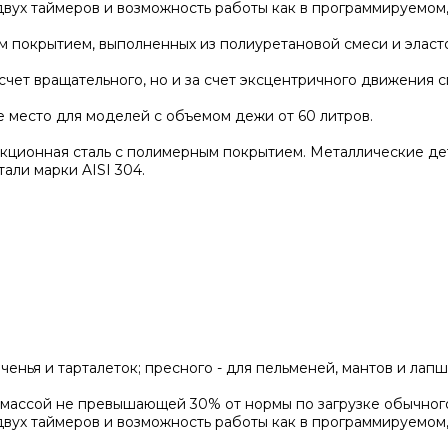
вух таймеров и возможность работы как в программируемом,
им покрытием, выполненных из полиуретановой смеси и элас
счет вращательного, но и за счет эксцентричного движения 
е место для моделей с объемом дежи от 60 литров.
укционная сталь с полимерным покрытием. Металлические д
али марки AISI 304.
еченья и тарталеток; пресного - для пельменей, мантов и лап
й массой не превышающей 30% от нормы по загрузке обычног
вух таймеров и возможность работы как в программируемом,