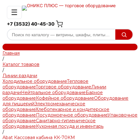
☰
+7 (3532) 40-45-30
Главная
/
Каталог товаров
/
Линии раздачи
Холодильное оборудование
Тепловое
оборудование
Торговое оборудование
Линии
раздачи
Нейтральное оборудование
Барное
оборудование
Кофейное оборудование
Оборудование
для пиццерий
Электромеханическое
оборудование
Хлебопекарное и кондитерское
оборудование
Посудомоечное оборудование
Упаковочное
оборудование
Санитарно-гигиеническое
оборудование
Кухонная посуда и инвентарь
/
Abat Кассовая кабина КК-70КМ