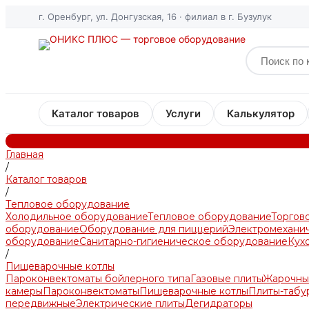
г. Оренбург, ул. Донгузская, 16 · филиал в г. Бузулук
Каталог товаров
Услуги
Калькулятор
Главная
/
Каталог товаров
/
Тепловое оборудование
Холодильное оборудование
Тепловое оборудование
Торгов
оборудование
Оборудование для пиццерий
Электромехани
оборудование
Санитарно-гигиеническое оборудование
Кух
/
Пищеварочные котлы
Пароконвектоматы бойлерного типа
Газовые плиты
Жарочны
камеры
Пароконвектоматы
Пищеварочные котлы
Плиты-табу
передвижные
Электрические плиты
Дегидраторы