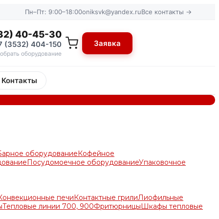
Пн–Пт: 9:00–18:00
oniksvk@yandex.ru
Все контакты →
32) 40-45-30
Заявка
7 (3532) 404-150
обрать оборудование
Контакты
Барное оборудование
Кофейное
дование
Посудомоечное оборудование
Упаковочное
Конвекционные печи
Контактные грили
Лиофильные
ы
Тепловые линии 700, 900
Фритюрницы
Шкафы тепловые