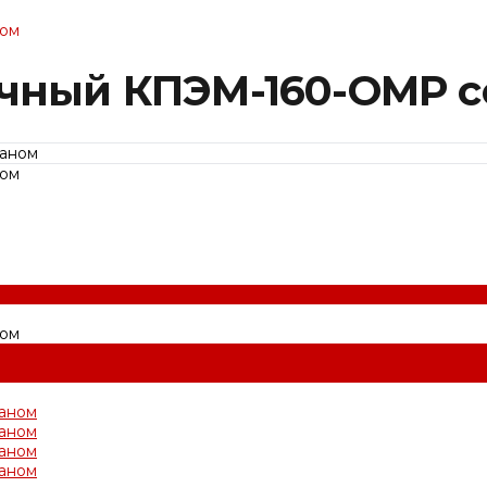
ном
очный КПЭМ-160-ОМР с
ном
ном