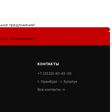
льное предложение!
льное предложение!
КОНТАКТЫ
+7 (3532) 40-45-30
г. Оренбург · г. Бузулук
Все контакты →