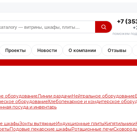
+7 (35
+
поможем под
Проекты
Новости
О компании
Отзывы
ое оборудование
Линии раздачи
Нейтральное оборудование
ческое оборудование
Хлебопекарное и кондитерское обору
онная посуда и инвентарь
е шкафы
Зонты вытяжные
Индукционные плиты
Кипятильники
реты
Подовые пекарские шкафы
Ротационные печи
Сковород