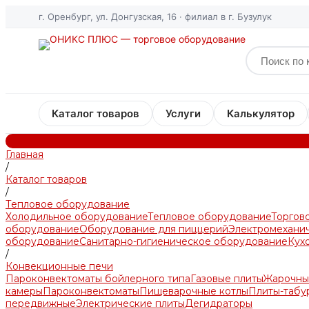
г. Оренбург, ул. Донгузская, 16 · филиал в г. Бузулук
Каталог товаров
Услуги
Калькулятор
Главная
/
Каталог товаров
/
Тепловое оборудование
Холодильное оборудование
Тепловое оборудование
Торгов
оборудование
Оборудование для пиццерий
Электромехани
оборудование
Санитарно-гигиеническое оборудование
Кух
/
Конвекционные печи
Пароконвектоматы бойлерного типа
Газовые плиты
Жарочны
камеры
Пароконвектоматы
Пищеварочные котлы
Плиты-табу
передвижные
Электрические плиты
Дегидраторы