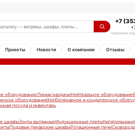
+7 (35
+
поможем под
Проекты
Новости
О компании
Отзывы
ое оборудование
Линии раздачи
Нейтральное оборудование
ческое оборудование
Хлебопекарное и кондитерское обору
онная посуда и инвентарь
е шкафы
Зонты вытяжные
Индукционные плиты
Кипятильники
реты
Подовые пекарские шкафы
Ротационные печи
Сковород