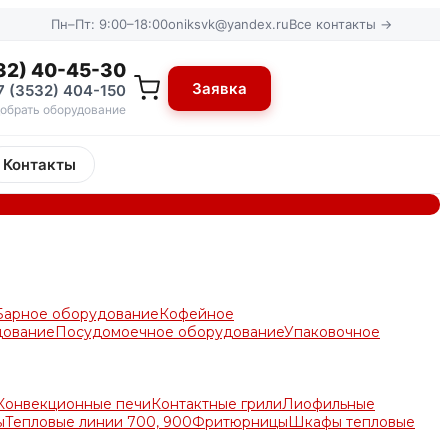
Пн–Пт: 9:00–18:00
oniksvk@yandex.ru
Все контакты →
32) 40-45-30
Заявка
7 (3532) 404-150
обрать оборудование
Контакты
Барное оборудование
Кофейное
дование
Посудомоечное оборудование
Упаковочное
Конвекционные печи
Контактные грили
Лиофильные
ы
Тепловые линии 700, 900
Фритюрницы
Шкафы тепловые