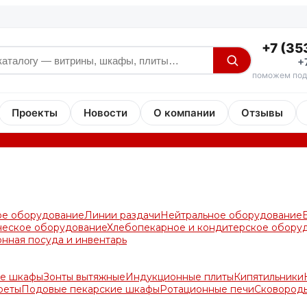
+7 (35
+
поможем под
Проекты
Новости
О компании
Отзывы
ое оборудование
Линии раздачи
Нейтральное оборудование
ческое оборудование
Хлебопекарное и кондитерское обору
онная посуда и инвентарь
е шкафы
Зонты вытяжные
Индукционные плиты
Кипятильники
реты
Подовые пекарские шкафы
Ротационные печи
Сковород