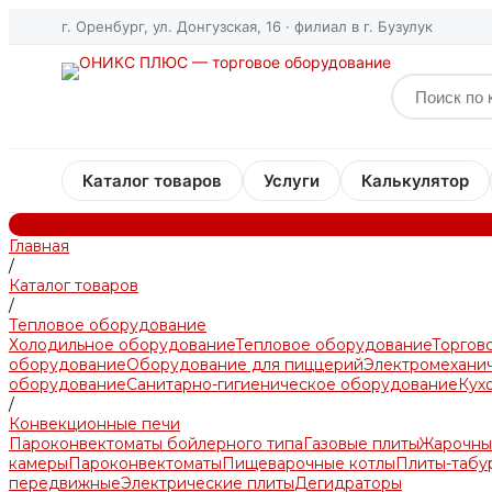
г. Оренбург, ул. Донгузская, 16 · филиал в г. Бузулук
Каталог товаров
Услуги
Калькулятор
Главная
/
Каталог товаров
/
Тепловое оборудование
Холодильное оборудование
Тепловое оборудование
Торгов
оборудование
Оборудование для пиццерий
Электромехани
оборудование
Санитарно-гигиеническое оборудование
Кух
/
Конвекционные печи
Пароконвектоматы бойлерного типа
Газовые плиты
Жарочны
камеры
Пароконвектоматы
Пищеварочные котлы
Плиты-табу
передвижные
Электрические плиты
Дегидраторы