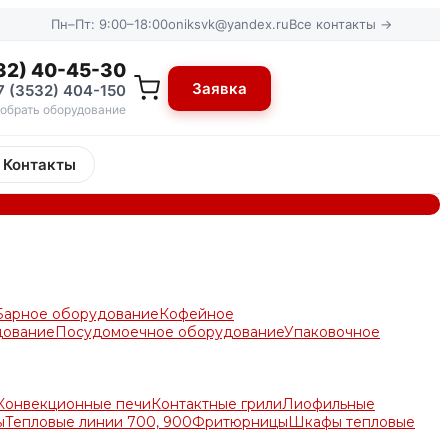
Пн–Пт: 9:00–18:00
oniksvk@yandex.ru
Все контакты →
32) 40-45-30
Заявка
7 (3532) 404-150
обрать оборудование
Контакты
Барное оборудование
Кофейное
дование
Посудомоечное оборудование
Упаковочное
Конвекционные печи
Контактные грили
Лиофильные
ы
Тепловые линии 700, 900
Фритюрницы
Шкафы тепловые