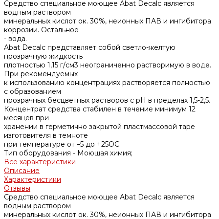
Средство специальное моющее Abat Decalc является
водным раствором
минеральных кислот ок. 30%, неионных ПАВ и ингибитора
коррозии. Остальное
- вода.
Abat Decalc представляет собой светло-желтую
прозрачную жидкость
плотностью 1,15 г/см3 неограниченно растворимую в воде.
При рекомендуемых
к использованию концентрациях растворяется полностью
с образованием
прозрачных бесцветных растворов с рН в пределах 1,5-2,5.
Концентрат средства стабилен в течение минимум 12
месяцев при
хранении в герметично закрытой пластмассовой таре
изготовителя в темноте
при температуре от –5 до +25ОС.
Тип оборудования -
Моющая химия;
Все характеристики
Описание
Характеристики
Отзывы
Средство специальное моющее Abat Decalc является
водным раствором
минеральных кислот ок. 30%, неионных ПАВ и ингибитора