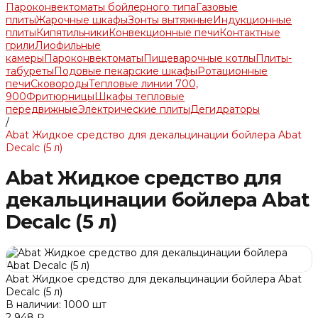
Пароконвектоматы бойлерного типа
Газовые
плиты
Жарочные шкафы
Зонты вытяжные
Индукционные
плиты
Кипятильники
Конвекционные печи
Контактные
грили
Лиофильные
камеры
Пароконвектоматы
Пищеварочные котлы
Плиты-
табуреты
Подовые пекарские шкафы
Ротационные
печи
Сковороды
Тепловые линии 700,
900
Фритюрницы
Шкафы тепловые
передвижные
Электрические плиты
Дегидраторы
/
Abat Жидкое средство для декальцинации бойлера Abat
Decalc (5 л)
Abat Жидкое средство для
декальцинации бойлера Abat
Decalc (5 л)
Abat Жидкое средство для декальцинации бойлера Abat
Decalc (5 л)
В наличии: 1000 шт
2 948 ₽