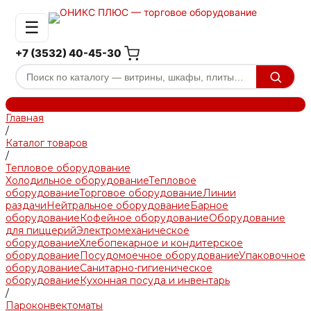
☰
+7 (3532) 40-45-30
Главная
/
Каталог товаров
/
Тепловое оборудование
Холодильное оборудование
Тепловое
оборудование
Торговое оборудование
Линии
раздачи
Нейтральное оборудование
Барное
оборудование
Кофейное оборудование
Оборудование
для пиццерий
Электромеханическое
оборудование
Хлебопекарное и кондитерское
оборудование
Посудомоечное оборудование
Упаковочное
оборудование
Санитарно-гигиеническое
оборудование
Кухонная посуда и инвентарь
/
Пароконвектоматы