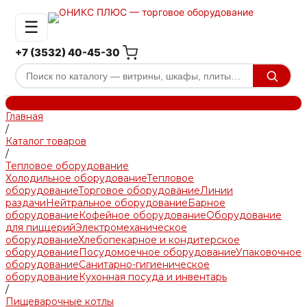
☰
+7 (3532) 40-45-30
Главная
/
Каталог товаров
/
Тепловое оборудование
Холодильное оборудование
Тепловое
оборудование
Торговое оборудование
Линии
раздачи
Нейтральное оборудование
Барное
оборудование
Кофейное оборудование
Оборудование
для пиццерий
Электромеханическое
оборудование
Хлебопекарное и кондитерское
оборудование
Посудомоечное оборудование
Упаковочное
оборудование
Санитарно-гигиеническое
оборудование
Кухонная посуда и инвентарь
/
Пищеварочные котлы