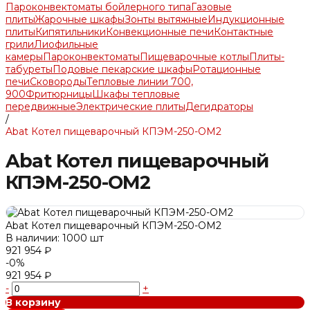
Пароконвектоматы бойлерного типа
Газовые
плиты
Жарочные шкафы
Зонты вытяжные
Индукционные
плиты
Кипятильники
Конвекционные печи
Контактные
грили
Лиофильные
камеры
Пароконвектоматы
Пищеварочные котлы
Плиты-
табуреты
Подовые пекарские шкафы
Ротационные
печи
Сковороды
Тепловые линии 700,
900
Фритюрницы
Шкафы тепловые
передвижные
Электрические плиты
Дегидраторы
/
Abat Котел пищеварочный КПЭМ-250-ОМ2
Abat Котел пищеварочный
КПЭМ-250-ОМ2
Abat Котел пищеварочный КПЭМ-250-ОМ2
В наличии: 1000 шт
921 954 ₽
-0%
921 954 ₽
-
+
В корзину