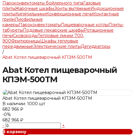
Пароконвектоматы бойлерного типа
Газовые
плиты
Жарочные шкафы
Зонты вытяжные
Индукционные
плиты
Кипятильники
Конвекционные печи
Контактные
грили
Лиофильные
камеры
Пароконвектоматы
Пищеварочные котлы
Плиты-
табуреты
Подовые пекарские шкафы
Ротационные
печи
Сковороды
Тепловые линии 700,
900
Фритюрницы
Шкафы тепловые
передвижные
Электрические плиты
Дегидраторы
/
Abat Котел пищеварочный КПЭМ-500ТМ
Abat Котел пищеварочный
КПЭМ-500ТМ
Abat Котел пищеварочный КПЭМ-500ТМ
В наличии: 1000 шт
682 966 ₽
-0%
682 966 ₽
-
+
В корзину