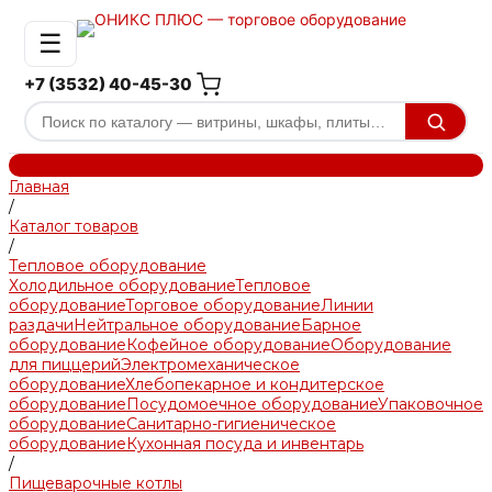
☰
+7 (3532) 40-45-30
Главная
/
Каталог товаров
/
Тепловое оборудование
Холодильное оборудование
Тепловое
оборудование
Торговое оборудование
Линии
раздачи
Нейтральное оборудование
Барное
оборудование
Кофейное оборудование
Оборудование
для пиццерий
Электромеханическое
оборудование
Хлебопекарное и кондитерское
оборудование
Посудомоечное оборудование
Упаковочное
оборудование
Санитарно-гигиеническое
оборудование
Кухонная посуда и инвентарь
/
Пищеварочные котлы