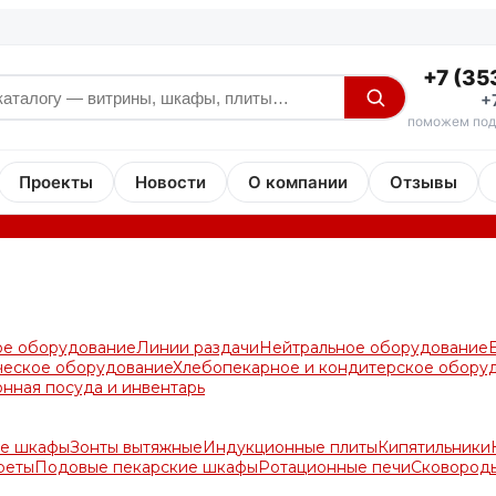
+7 (35
+
поможем под
Проекты
Новости
О компании
Отзывы
ое оборудование
Линии раздачи
Нейтральное оборудование
ческое оборудование
Хлебопекарное и кондитерское обору
онная посуда и инвентарь
е шкафы
Зонты вытяжные
Индукционные плиты
Кипятильники
реты
Подовые пекарские шкафы
Ротационные печи
Сковород