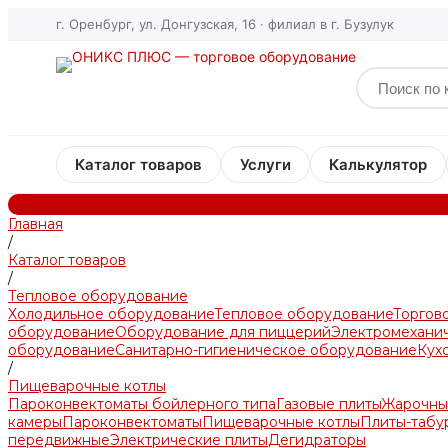
г. Оренбург, ул. Донгузская, 16 · филиал в г. Бузулук
Каталог товаров
Услуги
Калькулятор
Главная
/
Каталог товаров
/
Тепловое оборудование
Холодильное оборудование
Тепловое оборудование
Торгов
оборудование
Оборудование для пиццерий
Электромехани
оборудование
Санитарно-гигиеническое оборудование
Кух
/
Пищеварочные котлы
Пароконвектоматы бойлерного типа
Газовые плиты
Жарочны
камеры
Пароконвектоматы
Пищеварочные котлы
Плиты-табу
передвижные
Электрические плиты
Дегидраторы