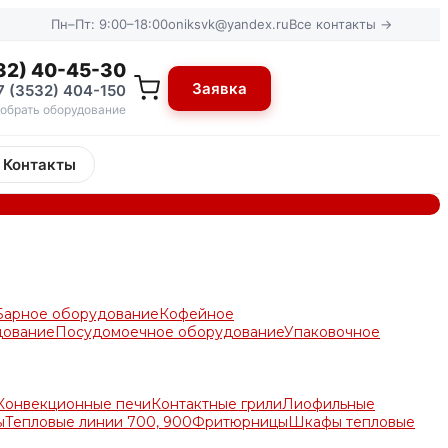
Пн–Пт: 9:00–18:00
oniksvk@yandex.ru
Все контакты →
32) 40-45-30
Заявка
7 (3532) 404-150
обрать оборудование
Контакты
Барное оборудование
Кофейное
дование
Посудомоечное оборудование
Упаковочное
Конвекционные печи
Контактные грили
Лиофильные
ы
Тепловые линии 700, 900
Фритюрницы
Шкафы тепловые