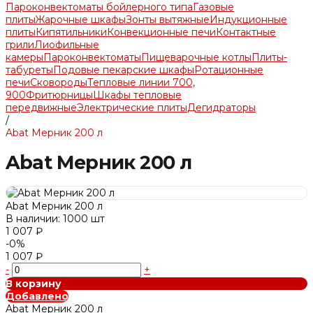
Пароконвектоматы бойлерного типа
Газовые
плиты
Жарочные шкафы
Зонты вытяжные
Индукционные
плиты
Кипятильники
Конвекционные печи
Контактные
грили
Лиофильные
камеры
Пароконвектоматы
Пищеварочные котлы
Плиты-
табуреты
Подовые пекарские шкафы
Ротационные
печи
Сковороды
Тепловые линии 700,
900
Фритюрницы
Шкафы тепловые
передвижные
Электрические плиты
Дегидраторы
/
Abat Мерник 200 л
Abat Мерник 200 л
Abat Мерник 200 л
В наличии: 1000 шт
1 007 ₽
-0%
1 007 ₽
-
+
В корзину
Добавлено
Abat Мерник 200 л