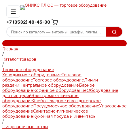
☰
+7 (3532) 40-45-30
Главная
/
Каталог товаров
/
Тепловое оборудование
Холодильное оборудование
Тепловое
оборудование
Торговое оборудование
Линии
раздачи
Нейтральное оборудование
Барное
оборудование
Кофейное оборудование
Оборудование
для пиццерий
Электромеханическое
оборудование
Хлебопекарное и кондитерское
оборудование
Посудомоечное оборудование
Упаковочное
оборудование
Санитарно-гигиеническое
оборудование
Кухонная посуда и инвентарь
/
Пищеварочные котлы