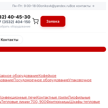
Пн–Пт: 9:00–18:00
oniksvk@yandex.ru
Все контакты →
32) 40-45-30
Заявка
7 (3532) 404-150
обрать оборудование
Контакты
Барное оборудование
Кофейное
дование
Посудомоечное оборудование
Упаковочное
Конвекционные печи
Контактные грили
Лиофильные
ы
Тепловые линии 700, 900
Фритюрницы
Шкафы тепловые