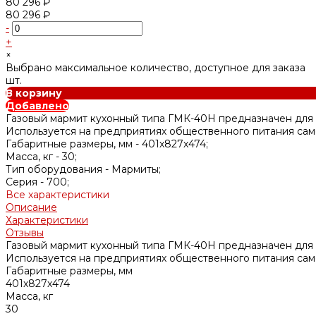
80 296 ₽
80 296 ₽
-
+
×
Выбрано максимальное количество, доступное для заказа
шт.
В корзину
Добавлено
Газовый мармит кухонный типа ГМК-40Н предназначен для к
Используется на предприятиях общественного питания само
Габаритные размеры, мм -
401х827х474;
Масса, кг -
30;
Тип оборудования -
Мармиты;
Серия -
700;
Все характеристики
Описание
Характеристики
Отзывы
Газовый мармит кухонный типа ГМК-40Н предназначен для к
Используется на предприятиях общественного питания само
Габаритные размеры, мм
401х827х474
Масса, кг
30