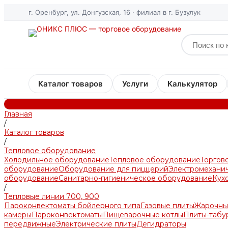
г. Оренбург, ул. Донгузская, 16 · филиал в г. Бузулук
Каталог товаров
Услуги
Калькулятор
Главная
/
Каталог товаров
/
Тепловое оборудование
Холодильное оборудование
Тепловое оборудование
Торгов
оборудование
Оборудование для пиццерий
Электромехани
оборудование
Санитарно-гигиеническое оборудование
Кух
/
Тепловые линии 700, 900
Пароконвектоматы бойлерного типа
Газовые плиты
Жарочны
камеры
Пароконвектоматы
Пищеварочные котлы
Плиты-табу
передвижные
Электрические плиты
Дегидраторы