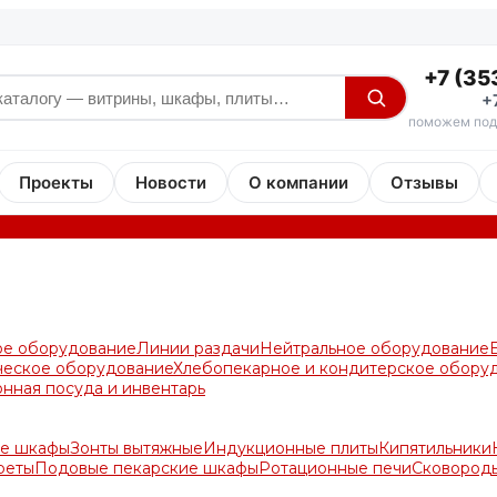
+7 (35
+
поможем под
Проекты
Новости
О компании
Отзывы
ое оборудование
Линии раздачи
Нейтральное оборудование
ческое оборудование
Хлебопекарное и кондитерское обору
онная посуда и инвентарь
е шкафы
Зонты вытяжные
Индукционные плиты
Кипятильники
реты
Подовые пекарские шкафы
Ротационные печи
Сковород