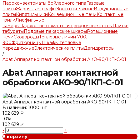
Пароконвектоматы бойлерного типа
Газовые
плиты
Жарочные шкафы
Зонты вытяжные
Индукционные
плиты
Кипятильники
Конвекционные печи
Контактные
грили
Лиофильные
камеры
Пароконвектоматы
Пищеварочные котлы
Плиты-
табуреты
Подовые пекарские шкафы
Ротационные
печи
Сковороды
Тепловые линии 700,
900
Фритюрницы
Шкафы тепловые
передвижные
Электрические плиты
Дегидраторы
/
Abat Аппарат контактной обработки АКО-90/1КП-С-01
Abat Аппарат контактной
обработки АКО-90/1КП-С-01
Abat Аппарат контактной обработки АКО-90/1КП-С-01
В наличии: 1000 шт
102 629 ₽
-0%
102 629 ₽
-
+
В корзину