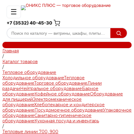
☰
+7 (3532) 40-45-30
Главная
/
Каталог товаров
/
Тепловое оборудование
Холодильное оборудование
Тепловое
оборудование
Торговое оборудование
Линии
раздачи
Нейтральное оборудование
Барное
оборудование
Кофейное оборудование
Оборудование
для пиццерий
Электромеханическое
оборудование
Хлебопекарное и кондитерское
оборудование
Посудомоечное оборудование
Упаковочное
оборудование
Санитарно-гигиеническое
оборудование
Кухонная посуда и инвентарь
/
Тепловые линии 700, 900