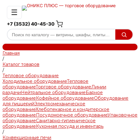
☰
+7 (3532) 40-45-30
Главная
/
Каталог товаров
/
Тепловое оборудование
Холодильное оборудование
Тепловое
оборудование
Торговое оборудование
Линии
раздачи
Нейтральное оборудование
Барное
оборудование
Кофейное оборудование
Оборудование
для пиццерий
Электромеханическое
оборудование
Хлебопекарное и кондитерское
оборудование
Посудомоечное оборудование
Упаковочное
оборудование
Санитарно-гигиеническое
оборудование
Кухонная посуда и инвентарь
/
Конвекционные печи