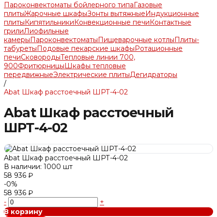
Пароконвектоматы бойлерного типа
Газовые
плиты
Жарочные шкафы
Зонты вытяжные
Индукционные
плиты
Кипятильники
Конвекционные печи
Контактные
грили
Лиофильные
камеры
Пароконвектоматы
Пищеварочные котлы
Плиты-
табуреты
Подовые пекарские шкафы
Ротационные
печи
Сковороды
Тепловые линии 700,
900
Фритюрницы
Шкафы тепловые
передвижные
Электрические плиты
Дегидраторы
/
Abat Шкаф расстоечный ШРТ-4-02
Abat Шкаф расстоечный
ШРТ-4-02
Abat Шкаф расстоечный ШРТ-4-02
В наличии: 1000 шт
58 936 ₽
-0%
58 936 ₽
-
+
В корзину