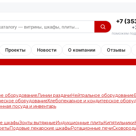
+7 (35
+
поможем под
Проекты
Новости
О компании
Отзывы
ое оборудование
Линии раздачи
Нейтральное оборудование
ческое оборудование
Хлебопекарное и кондитерское обору
онная посуда и инвентарь
е шкафы
Зонты вытяжные
Индукционные плиты
Кипятильники
реты
Подовые пекарские шкафы
Ротационные печи
Сковород