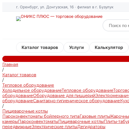
г. Оренбург, ул. Донгузская, 16 · филиал в г. Бузулук
Каталог товаров
Услуги
Калькулятор
Главная
/
Каталог товаров
/
Тепловое оборудование
Холодильное оборудование
Тепловое оборудование
Торгов
оборудование
Оборудование для пиццерий
Электромехани
оборудование
Санитарно-гигиеническое оборудование
Кух
/
Пищеварочные котлы
Пароконвектоматы бойлерного типа
Газовые плиты
Жарочны
камеры
Пароконвектоматы
Пищеварочные котлы
Плиты-табу
передвижные
Электрические плиты
Дегидраторы