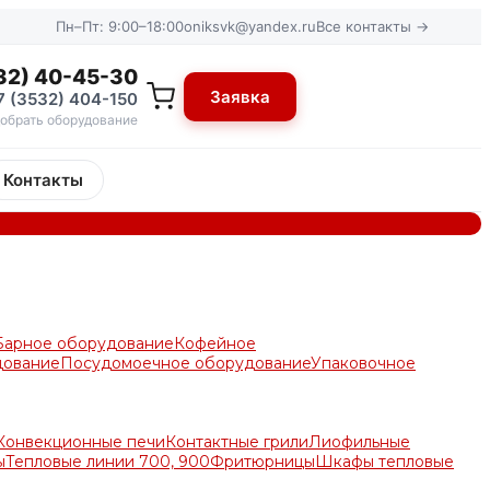
Пн–Пт: 9:00–18:00
oniksvk@yandex.ru
Все контакты →
32) 40-45-30
Заявка
7 (3532) 404-150
обрать оборудование
Контакты
Барное оборудование
Кофейное
дование
Посудомоечное оборудование
Упаковочное
Конвекционные печи
Контактные грили
Лиофильные
ы
Тепловые линии 700, 900
Фритюрницы
Шкафы тепловые