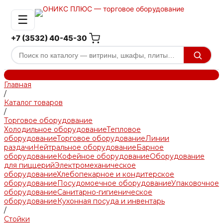
☰
+7 (3532) 40-45-30
Главная
/
Каталог товаров
/
Торговое оборудование
Холодильное оборудование
Тепловое
оборудование
Торговое оборудование
Линии
раздачи
Нейтральное оборудование
Барное
оборудование
Кофейное оборудование
Оборудование
для пиццерий
Электромеханическое
оборудование
Хлебопекарное и кондитерское
оборудование
Посудомоечное оборудование
Упаковочное
оборудование
Санитарно-гигиеническое
оборудование
Кухонная посуда и инвентарь
/
Стойки