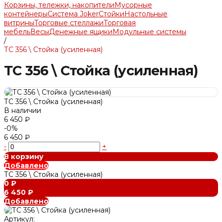
Корзины, тележки, накопители
Мусорные
контейнеры
Система Joker
Стойки
Настольные
витрины
Торговые стеллажи
Торговая
мебель
Весы
Денежные ящики
Модульные системы
/
ТС 356 \ Стойка (усиленная)
ТС 356 \ Стойка (усиленная)
ТС 356 \ Стойка (усиленная)
В наличии
6 450 ₽
-0%
6 450 ₽
-
+
В корзину
Добавлено
ТС 356 \ Стойка (усиленная)
0 ₽
6 450 ₽
Добавлено
Артикул: