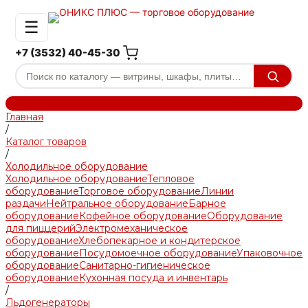
☰
+7 (3532) 40-45-30
Главная
/
Каталог товаров
/
Холодильное оборудование
Холодильное оборудование
Тепловое
оборудование
Торговое оборудование
Линии
раздачи
Нейтральное оборудование
Барное
оборудование
Кофейное оборудование
Оборудование
для пиццерий
Электромеханическое
оборудование
Хлебопекарное и кондитерское
оборудование
Посудомоечное оборудование
Упаковочное
оборудование
Санитарно-гигиеническое
оборудование
Кухонная посуда и инвентарь
/
Льдогенераторы