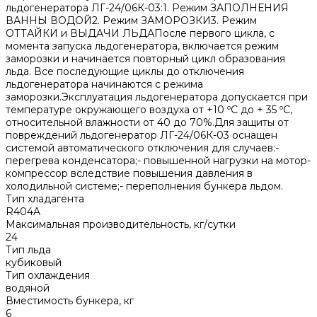
льдогенератора ЛГ-24/06К-03:1. Режим ЗАПОЛНЕНИЯ
ВАННЫ ВОДОЙ2. Режим ЗАМОРОЗКИ3. Режим
ОТТАЙКИ и ВЫДАЧИ ЛЬДАПосле первого цикла, с
момента запуска льдогенератора, включается режим
заморозки и начинается повторный цикл образования
льда. Все последующие циклы до отключения
льдогенератора начинаются с режима
заморозки.Эксплуатация льдогенератора допускается при
температуре окружающего воздуха от +10 ºС до + 35 ºС,
относительной влажности от 40 до 70%.Для защиты от
повреждений льдогенератор ЛГ-24/06К-03 оснащен
системой автоматического отключения для случаев:-
перегрева конденсатора;- повышенной нагрузки на мотор-
компрессор вследствие повышения давления в
холодильной системе;- переполнения бункера льдом.
Тип хладагента
R404A
Максимальная производительность, кг/сутки
24
Тип льда
кубиковый
Тип охлаждения
водяной
Вместимость бункера, кг
6