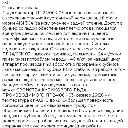
230
Описание товара
Льдогенератор ЛГ-24/06К-03 выполнен полностью из
высококачественной аустенитной нержавеющей стали
марки AISI 304 (за исключением задней стенки). Доступ в
бункер со льдом обеспечивает легко отодвигающаяся
вовнутрь дверца. Контейнер для льда из пищевого
термоформованного пластика, стенки изолированные
пенополиуретаном с высокой плотностью. Система
водяного охлаждения. Основные характеристики
ЛГ-24/06К-03:- высокая производительность - 24 кг/сутки -
при низком потреблении воды - 40 л/кг;- за каждый цикл
аппарат производит 40 абсолютно прозрачных кубиков
льда;- масса каждого кубика 10 г;- стабильная работа, в том
числе и в жарких климатических условиях;- компактные
размеры - льдогенератор можно легко установить под
барную стойку;- регулируемые по высоте
ножки.СВОЙСТВА КУБИКОВОГО ЛЬДА,
ПРОИЗВОДИМОГО ЛГ-24/06К-03- размер 26х26 мм-
температура от -0,5 ºС до -2 ºС- большая поверхность
соприкосновения с охлаждаемым продуктом
обеспечивает более интенсивное и быстрое охлаждение
продукта- кубиковый лед тает медленнее, за счет чего
долгое время не разбавляет охлаждаемый напиток водой,
сохраняя его вкус и консистенциюЦикл работы