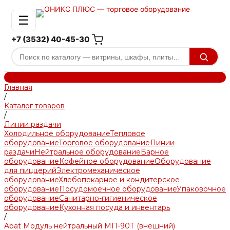
☰
+7 (3532) 40-45-30
Главная
/
Каталог товаров
/
Линии раздачи
Холодильное оборудование
Тепловое
оборудование
Торговое оборудование
Линии
раздачи
Нейтральное оборудование
Барное
оборудование
Кофейное оборудование
Оборудование
для пиццерий
Электромеханическое
оборудование
Хлебопекарное и кондитерское
оборудование
Посудомоечное оборудование
Упаковочное
оборудование
Санитарно-гигиеническое
оборудование
Кухонная посуда и инвентарь
/
Abat Модуль нейтральный МП-90Т (внешний)