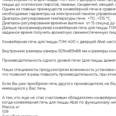
пиццы до осетинских пирогов, лазаньи, сэндвичей, овощей
Одним из главных преимуществ конвейерной печи в сравнен
необходимые параметры на электронной панели управлени
Диапазон регулирования температуры печи +70...+315 °C
Диапазон регулирования времени выпечки от 15 секунд до 
Дальше программируемая конвейерная печь для пиццы ПЭК-4
заданное время получить ароматную свежеиспеченную пицц
Конвейерная печь для пиццы ПЭК-400 с дверцей Abat настол
Внутренние размеры камеры 509х489х88 мм и размеры конве
Производительность одного уровня печи (для пиццы диаметр
Наши специалисты предусмотрели возможность установки ко
что позволит в разы повысить производительность, при эт
Если Вы уже приобрели печь другого производителя, не бе
имеющуюся у Вас печь.
А тем, кто еще не стал счастливым обладателем конвейерн
когда конвейерная печь для пиццы Abat по функционалу
Масса, кг
109