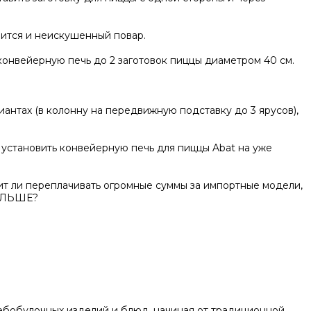
вится и неискушенный повар.
онвейерную печь до 2 заготовок пиццы диаметром 40 см.
нтах (в колонну на передвижную подставку до 3 ярусов),
 установить конвейерную печь для пиццы Abat на уже
оит ли переплачивать огромные суммы за импортные модели,
БОЛЬШЕ?
ебобулочных изделий и блюд, начиная от традиционной