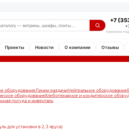
+7 (35
+
поможем под
Проекты
Новости
О компании
Отзывы
ое оборудование
Линии раздачи
Нейтральное оборудование
ческое оборудование
Хлебопекарное и кондитерское обору
онная посуда и инвентарь
ь для установки в 2, 3 яруса)