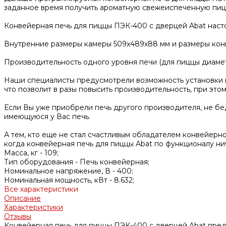
заданное время получить ароматную свежеиспеченную пицц
Конвейерная печь для пиццы ПЭК-400 с дверцей Abat настол
Внутренние размеры камеры 509х489х88 мм и размеры конве
Производительность одного уровня печи (для пиццы диаметр
Наши специалисты предусмотрели возможность установки ко
что позволит в разы повысить производительность, при эт
Если Вы уже приобрели печь другого производителя, не бе
имеющуюся у Вас печь.
А тем, кто еще не стал счастливым обладателем конвейерн
когда конвейерная печь для пиццы Abat по функционалу
Масса, кг -
109;
Тип оборудования -
Печь конвейерная;
Номинальное напряжение, В -
400;
Номинальная мощность, кВт -
8.632;
Все характеристики
Описание
Характеристики
Отзывы
Конвейерная печь для пиццы ПЭК-400 с дверцей Abat пред