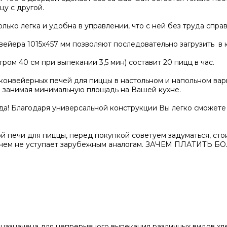
у с другой.
ько легка и удобна в управлении, что с ней без труда спра
йера 1015х457 мм позволяют последовательно загрузить в к
ом 40 см при выпекании 3,5 мин) составит 20 пицц в час.
нвейерных печей для пиццы в настольном и напольном вариа
ом занимая минимальную площадь на Вашей кухне.
да! Благодаря универсальной конструкции Вы легко сможете
ой печи для пиццы, перед покупкой советуем задуматься, ст
 ничем не уступает зарубежным аналогам. ЗАЧЕМ ПЛАТИТЬ 
назначена для непрерывного выпекания различных видов хл