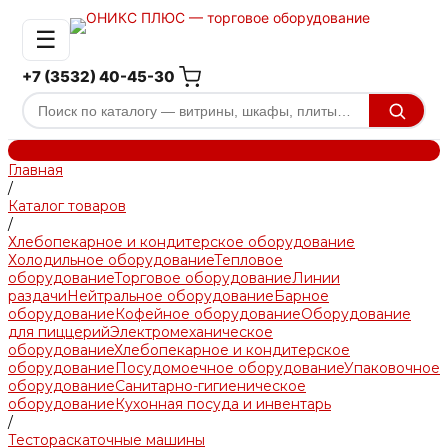
☰
+7 (3532) 40-45-30
Главная
/
Каталог товаров
/
Хлебопекарное и кондитерское оборудование
Холодильное оборудование
Тепловое
оборудование
Торговое оборудование
Линии
раздачи
Нейтральное оборудование
Барное
оборудование
Кофейное оборудование
Оборудование
для пиццерий
Электромеханическое
оборудование
Хлебопекарное и кондитерское
оборудование
Посудомоечное оборудование
Упаковочное
оборудование
Санитарно-гигиеническое
оборудование
Кухонная посуда и инвентарь
/
Тестораскаточные машины